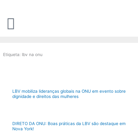
Ir
para
o
conteúdo
Etiqueta: lbv na onu
LBV mobiliza lideranças globais na ONU em evento sobre
dignidade e direitos das mulheres
DIRETO DA ONU: Boas práticas da LBV são destaque em
Nova York!