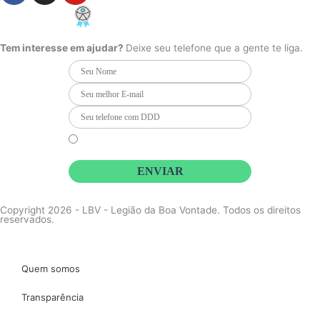
c
s
u
e
t
t
PCD - Faça parte do nosso time
b
a
u
o
g
b
Tem interesse em ajudar?
Deixe seu telefone que a gente te liga.
o
r
e
k
a
m
Li e concordo que minhas informações serão tratadas de
acordo com o
Aviso de Privacidade
da LBV
ENVIAR
Copyright 2026 - LBV - Legião da Boa Vontade. Todos os direitos
reservados.
Quem somos
Transparência