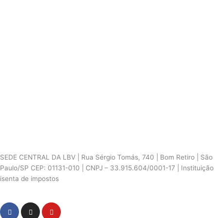
SEDE CENTRAL DA LBV | Rua Sérgio Tomás, 740 | Bom Retiro | São
Paulo/SP CEP: 01131-010 | CNPJ – 33.915.604/0001-17 | Instituição
isenta de impostos
Cookie Settings
F
I
Y
a
n
o