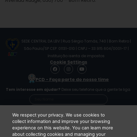
Avenida Rudge, 630/700 – Bom Retiro.
SEDE CENTRAL DA LBV | Rua Sérgio Tomás, 740 | Bom Retiro |
São Paulo/SP CEP: 01131-010 | CNPJ – 33.915.604/0001-17 |
Instituição isenta de impostos
Cookie Settings
F
I
Y
a
n
o
c
s
u
PCD - Faça parte do nosso time
e
t
t
b
a
u
Tem interesse em ajudar?
Deixe seu telefone que a gente te liga.
o
g
b
o
r
e
k
a
m
We respect your privacy. We use cookies to
collect information and improve your browsing
experience on this website. You can learn more
Li e concordo que minhas informações serão
about collecting cookies and managing your
tratadas de acordo com o
Aviso de Privacidade