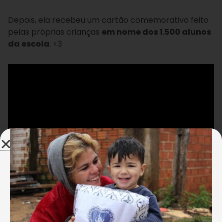
Depois, ela recebeu um cartão comemorativo feito
pelas próprias crianças
em nome dos 1.500 alunos
da escola
. <3