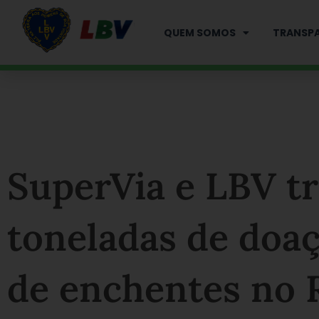
Ir
para
QUEM SOMOS
TRANSPA
o
conteúdo
SuperVia e LBV t
toneladas de doaç
de enchentes no R