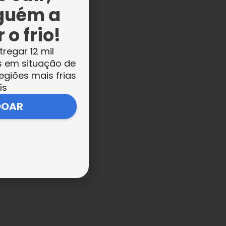
guém a
 o frio!
tregar 12 mil
s em situação de
egiões mais frias
ís
s
DOAR
e