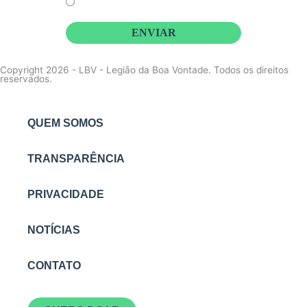
Li e concordo que minhas informações serão tratadas de
acordo com o
Aviso de Privacidade
da LBV
ENVIAR
Copyright 2026 - LBV - Legião da Boa Vontade. Todos os direitos
reservados.
QUEM SOMOS
TRANSPARÊNCIA
PRIVACIDADE
NOTÍCIAS
CONTATO