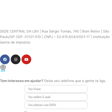
SEDE CENTRAL DA LBV | Rua Sérgio Tomás, 740 | Bom Retiro | São
Paulo/SP CEP: 01131-010 | CNPJ – 33.915.604/0001-17 | Instituição
isenta de impostos
Cookie Settings
F
I
Y
a
n
o
c
s
u
e
t
t
PCD - Faça parte do nosso time
b
a
u
o
g
b
o
r
e
Tem interesse em ajudar?
Deixe seu telefone que a gente te liga.
k
a
m