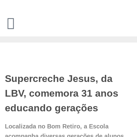
Ir
para
o
conteúdo
Supercreche Jesus, da
LBV, comemora 31 anos
educando gerações
Localizada no Bom Retiro, a Escola
acompanha diversas gerações de alunos