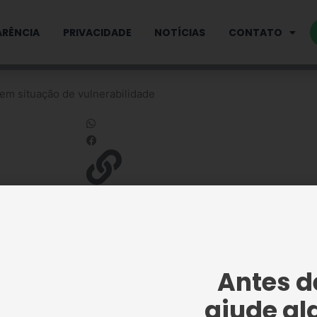
RÊNCIA
PRIVACIDADE
NOTÍCIAS
CONTATO
em situação de vulnerabilidade
país, a Legião da Boa Vontade (LBV) intensifica suas ações sol
enciais para aquecer o inverno das populações mais vulnerávei
Antes de
ajude al
social e beneficiará milhares de pessoas e famílias atendidas 