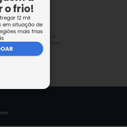
 o frio!
tregar 12 mil
s em situação de
egiões mais frias
.lbv.org.br
ou fazendo uma
ís
l
no Instagram e no Facebook.
DOAR
time