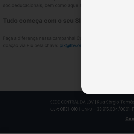
socioeducacionais, bem como aquelas auxiliadas por entidade
Tudo começa com o seu SIM! Apoie essa cau
Faça a diferença nessa campanha! Colabore doando cobertore
doação via Pix pela chave:
pix@lbv.org.br
. Consulte nossos e
SEDE CENTRAL DA LBV | Rua Sérgio Tomás,
CEP: 01131-010 | CNPJ – 33.915.604/0001-1
Coo