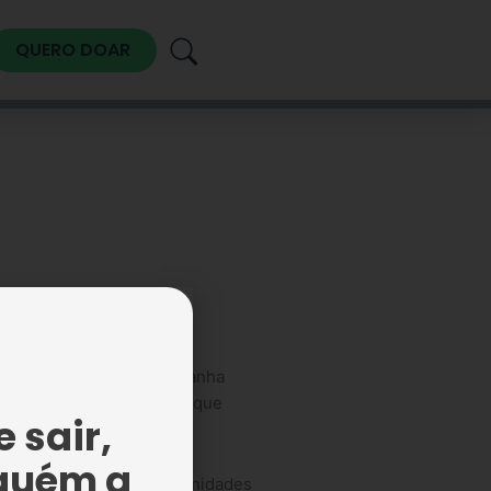
QUERO DOAR
idárias por meio da campanha
s, especialmente aquelas que
 sair,
guém a
pela Instituição em suas unidades