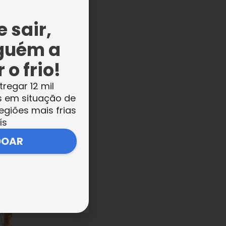
 sair,
guém a
 o frio!
tregar 12 mil
s em situação de
egiões mais frias
ís
DOAR