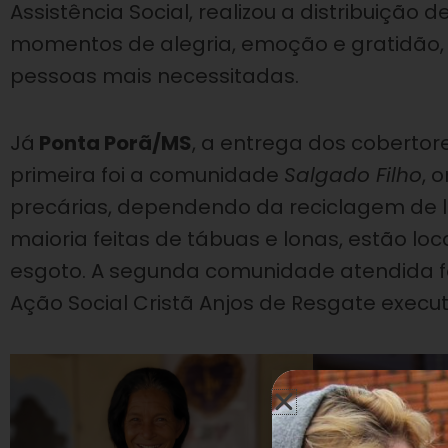
Assistência Social, realizou a distribuição
momentos de alegria, emoção e gratidão,
pessoas mais necessitadas.
Já
Ponta Porã/MS
, a entrega dos cobertor
primeira foi a comunidade
Salgado Filho
, 
precárias, dependendo da reciclagem de li
maioria feitas de tábuas e lonas, estão lo
esgoto. A segunda comunidade atendida f
Ação Social Cristã Anjos de Resgate execut