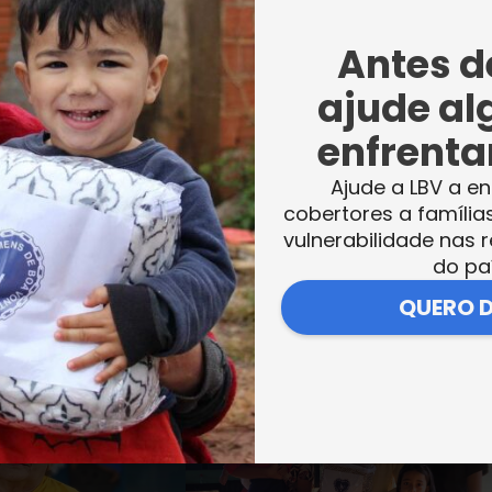
Antes de
ajude al
enfrentar
Ajude a LBV a en
cobertores a família
vulnerabilidade nas r
do pa
QUERO 