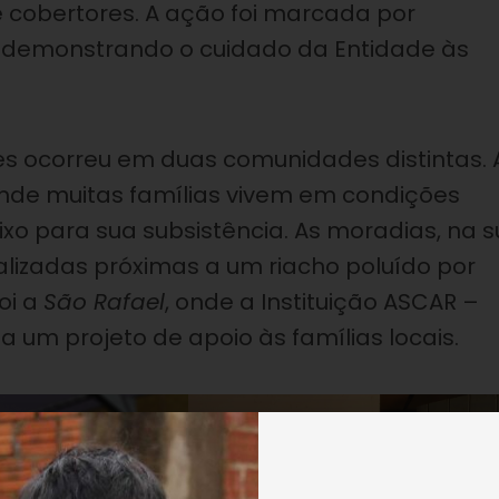
 de cobertores. A ação foi marcada por
 demonstrando o cuidado da Entidade às
es ocorreu em duas comunidades distintas. 
onde muitas famílias vivem em condições
xo para sua subsistência. As moradias, na 
calizadas próximas a um riacho poluído por
oi a
São Rafael
, onde a Instituição ASCAR –
a um projeto de apoio às famílias locais.