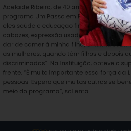
Adelaide Ribeiro, de 40 anos, é uma das m
programa Um Passo em Frente, que oferece
eles saúde e educação financeira, além d
cabazes, expressão usada em Portugal). “F
dar de comer à minha filha, à minha sobrinh
as mulheres, quando têm filhos e depois 
discriminadas”. Na Instituição, obteve o s
frente. “É muito importante essa força da 
pessoas. Espero que muitas outras se ben
meio do programa”, salienta.