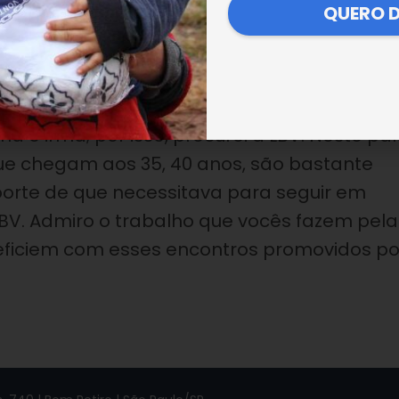
QUERO 
ulheres atendidas no Porto por meio do
 orientações sobre diversos temas, entre
a entrega de alimentos em cestas (ou
iquei sem trabalho e não tinha dinheiro par
a e irmã; por isso, procurei a LBV. Neste paí
que chegam aos 35, 40 anos, são bastante
uporte de que necessitava para seguir em
LBV. Admiro o trabalho que vocês fazem pela
eficiem com esses encontros promovidos po