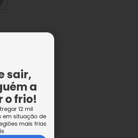
 sair,
guém a
e,
 o frio!
tregar 12 mil
s em situação de
egiões mais frias
ís