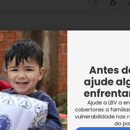
dial de 2008. Apesar de alguns sinais de
lemas de ordem econômica e social. Nesse
 Vontade daquele país, que presta amplo
Antes de
o, de Lisboa (capital do país), de Coimbra e
ajude al
iva Mais, Cidadão-Bebé, Um Passo em Frent
enfrentar
Ajude a LBV a en
cobertores a família
vulnerabilidade nas r
do pa