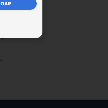
DOAR
a
s,
s
r