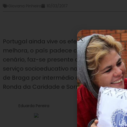
Giovana Pinheiro
10/03/2017
Portugal ainda vive os efeitos da crise mun
melhora, o país padece com sé- rios prob
cenário, faz-se presente a Legião da Boa
serviço socioeducativo nas cidades do Port
de Braga por intermédio dos programas V
Ronda da Caridade e Sorriso Feliz.
Eduarda Pereira