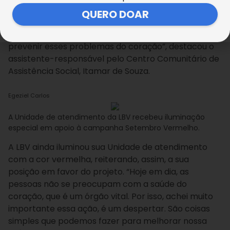
proporciona conscientização a respeito do cuidado
QUERO DOAR
com a saúde do coração. Podemos notar que se
torna um incentivo à prática de hábitos que podem
prevenir esses problemas do coração”, destacou o
assistente-responsável pelo Centro Comunitário de
Assistência Social, Itamar de Souza.
Egeziel Carlos
A Unidade de atendimento da LBV recebeu iluminação
especial em apoio à campanha Setembro Vermelho.
A LBV ainda iluminou sua Unidade de atendimento
com a cor vermelha, reiterando, assim, a sua
posição em favor do projeto. “Hoje em dia, as
pessoas não se preocupam com a saúde do
coração, que é um órgão vital. Por isso, achei muito
importante essa ação, é um despertar. São coisas
simples que podemos fazer para melhorar nossa