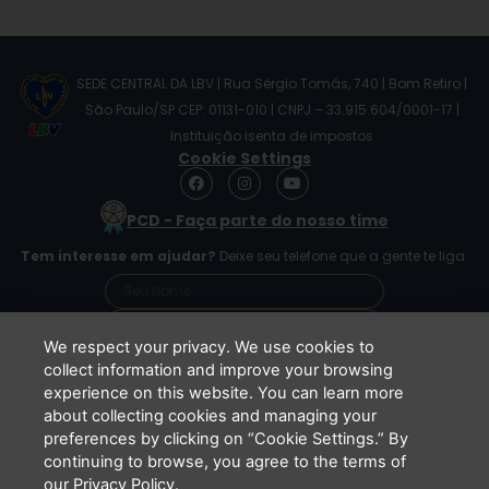
SEDE CENTRAL DA LBV | Rua Sérgio Tomás, 740 | Bom Retiro |
São Paulo/SP CEP: 01131-010 | CNPJ – 33.915.604/0001-17 |
Instituição isenta de impostos
Cookie Settings
F
I
Y
a
n
o
c
s
u
PCD - Faça parte do nosso time
e
t
t
b
a
u
Tem interesse em ajudar?
Deixe seu telefone que a gente te liga.
o
g
b
o
r
e
k
a
m
We respect your privacy. We use cookies to
collect information and improve your browsing
experience on this website. You can learn more
Li e concordo que minhas informações serão
about collecting cookies and managing your
tratadas de acordo com o
Aviso de Privacidade
preferences by clicking on “Cookie Settings.” By
da LBV
continuing to browse, you agree to the terms of
ENVIAR
our Privacy Policy.