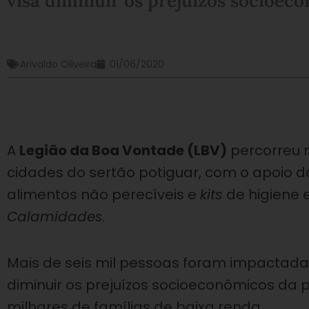
visa diminuir os prejuízos socioec
Arivaldo Oliveira
01/06/2020
A
Legião da Boa Vontade (LBV)
percorreu m
cidades do sertão potiguar, com o apoio d
alimentos não perecíveis e
kits
de higiene
Calamidades
.
Mais de seis mil pessoas foram impactada
diminuir os prejuízos socioeconômicos da
milhares de famílias de baixa renda.