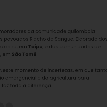
ou moradores da comunidade quilombola
os povoados Riacho do Sangue, Eldorado do
sarreira, em
Taipu
; e das comunidades de
o, em
São Tomé
.
Neste momento de incertezas, em que tant
io emergencial e da agricultura para
 faz toda a diferença.