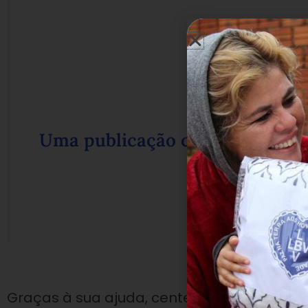
Uma publicação compartilhada 
(@lb
em
1 de Jun,
Graças à sua ajuda, centenas de famílias 