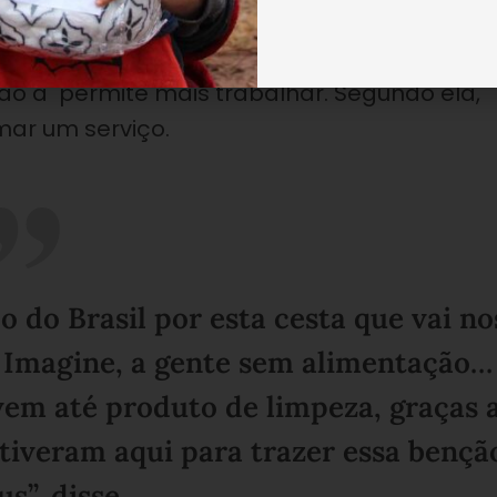
Lopes de Paula explicou que está dependendo
ão a permite mais trabalhar. Segundo ela,
mar um serviço.
 do Brasil por esta cesta que vai no
. Imagine, a gente sem alimentação…
, vem até produto de limpeza, graças 
tiveram aqui para trazer essa bençã
s”, disse.