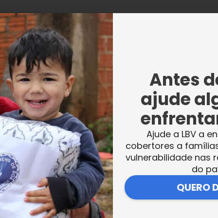
Antes de
ajude al
por Solidariedade | Mundo Melhor
enfrentar
vbrasil)
Ajude a LBV a en
 2020 às 3:42 PDT
cobertores a família
vulnerabilidade nas r
do pa
QUERO 
do sertão potiguar terão o que comer.