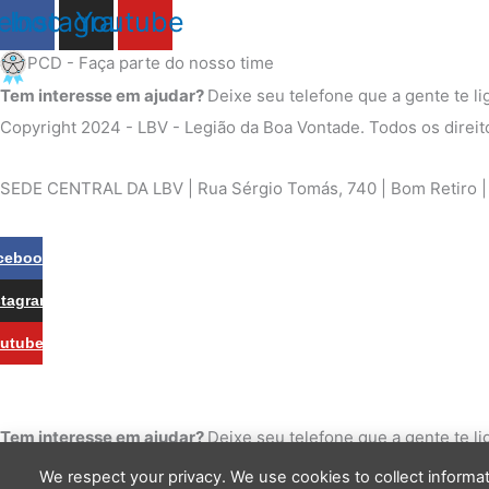
ebook
Instagram
Youtube
PCD - Faça parte do nosso time
Tem interesse em ajudar?
Deixe seu telefone que a gente te li
Copyright 2024 - LBV - Legião da Boa Vontade. Todos os direit
SEDE CENTRAL DA LBV | Rua Sérgio Tomás, 740 | Bom Retiro | S
Cookie Settings
cebook
stagram
utube
Tem interesse em ajudar?
Deixe seu telefone que a gente te li
We respect your privacy. We use cookies to collect inform