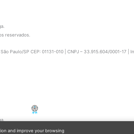
ga.
os reservados.
ão Paulo/SP CEP: 01131-010 | CNPJ – 33.915.604/0001-17 | Ins
PCD - Faça parte do nosso time
ga.
ation and improve your browsing