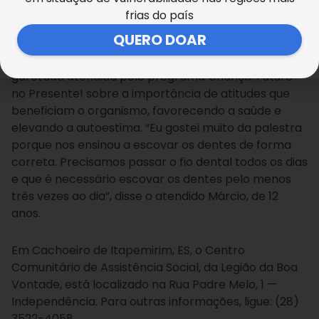
participaram. Eles interagiram e vão levar para suas
frias do país
famílias o conhecimento adquirido.”
QUERO DOAR
A Legião da Boa Vontade orienta constantemente a
garotada atendida pelo programa Criança: Futuro
no Presente! sobre a importância de atitudes que
beneficiam o organismo, favorecendo a saúde e
elevando a autoestima. “Eu gostei muito da palestra
porque nos ensinou a escovar os dentes de forma
correta. Precisamos passar o fio dental todos os dias
e que é necessário escovar os dentes pelo menos
três vezes ao dia”, disse o atendido Márcio, de 12
anos.
Em Cachoeiro de Itapemirim, ES, o Centro
Comunitário de Assistência Social, da Legião da Boa
Vontade, está localizado na Rua Padre Melo, 1 —
Independência. Para outras informações, ligue: (28)
3522-4058.