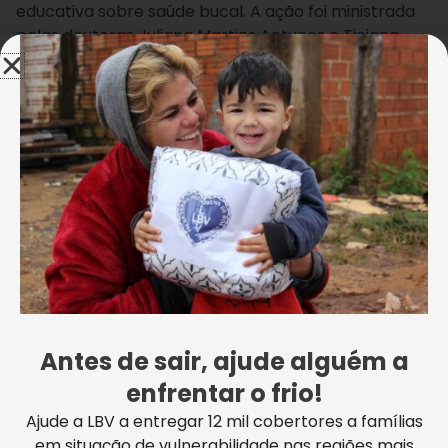
educativa sobre saúde bucal. A ação foi ministrada
pelas doutoras Juliana Martins Antunes e Ticiana
Lunz Cunha, da Secretaria Municipal de Saúde.
AJUDE A LBV! FAÇA A SUA DOAÇÃO!
Na oportunidade, as palestrantes exibiram vídeos e
falaram dos benefícios da escovação dentária,
respondendo ainda as dúvidas dos pequenos.
“Parabenizo a LBV pelo trabalho desenvolvido e por
essa iniciativa. Ressalto que temos grande prazer
em somar forças para o incentivo de melhorar a
saúde bucal, que é de suma importância na vida das
pessoas”, afirmou a dra. Juliana.
Antes de sair, ajude alguém a
De acordo com a assistente social da Entidade,
enfrentar o frio!
Claudia Basílio, “a relevância dessa ação pode ser
Ajude a LBV a entregar 12 mil cobertores a famílias
vista na forma como as crianças e os adolescentes
em situação de vulnerabilidade nas regiões mais