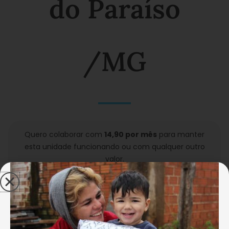
do Paraíso
/
MG
Quero colaborar com
14,90 por mês
para manter
esta unidade funcionando ou com qualquer outro
valor.
CONCLUIR MINHA DOAÇÃO