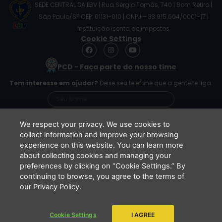
SEDE CENTRAL DA LBV | Rua Sérgio Tomás, 740 | Bom Retiro |
São Paulo/SP CEP: 01131-010 | CNPJ – 33.915.604/0001-17 |
Instituição isenta de impostos
Cookie Settings
F
I
Y
a
n
o
c
s
u
PCD - Faça parte do nosso time
e
t
t
b
a
u
Tem interesse em ajudar?
Deixe seu telefone que a gente te liga.
o
g
b
o
r
e
k
a
m
We respect your privacy. We use cookies to
collect information and improve your browsing
experience on this website. You can learn more
Li e concordo que minhas informações serão
about collecting cookies and managing your
tratadas de acordo com o
Aviso de Privacidade
preferences by clicking on “Cookie Settings.” By
da LBV
continuing to browse, you agree to the terms of
ENVIAR
our Privacy Policy.
Cookie Settings
I AGREE
Copyright 2026 - LBV - Legião da Boa Vontade. Todos os direitos