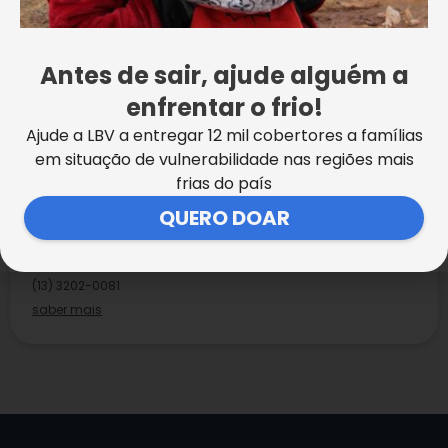
de Paiva Netto, da LBV
:
Av. Conselheiro Nébias, 398
– Encruzilhada. Telefone: (13) 3202-0081.
Antes de sair, ajude alguém a
enfrentar o frio!
Ajude a LBV a entregar 12 mil cobertores a famílias
em situação de vulnerabilidade nas regiões mais
frias do país
Santos
/SP
QUERO DOAR
Centro Comunitário de Assistência Social José de Paiva
Netto
Av. Conselheiro Nébias, 398 – Encruzilhada
(13) 3202-0081
saber mais