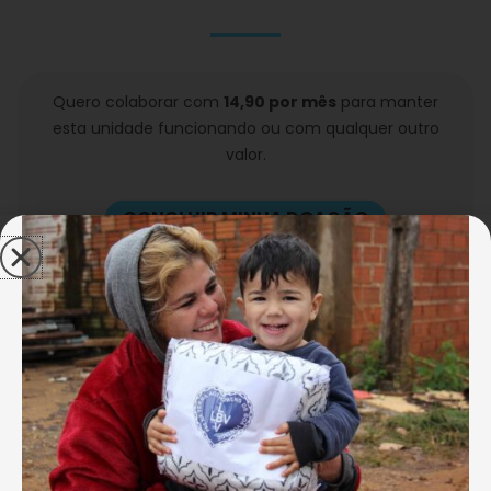
Quero colaborar com
14,90 por mês
para manter
esta unidade funcionando ou com qualquer outro
valor.
CONCLUIR MINHA DOAÇÃO
Desde julho de 1982, a LBV mantém atividades
permanentes de apoio à população em situação de
vulnerabilidade social na Baixada Santista,
colaborando, de forma plena, para a construção de
uma estrutura social sólida e autossustentável.
>
Centro Comunitário de Assistência Social José