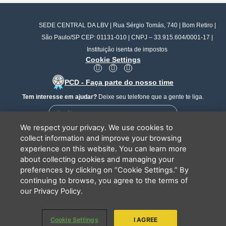
SEDE CENTRAL DA LBV | Rua Sérgio Tomás, 740 | Bom Retiro |
São Paulo/SP CEP: 01131-010 | CNPJ – 33.915.604/0001-17 |
Instituição isenta de impostos
Cookie Settings
F
I
Y
a
n
o
PCD - Faça parte do nosso time
c
s
u
e
t
t
Tem interesse em ajudar?
Deixe seu telefone que a gente te liga.
b
a
u
o
g
b
o
r
e
k
a
We respect your privacy. We use cookies to
m
collect information and improve your browsing
experience on this website. You can learn more
about collecting cookies and managing your
Li e concordo que minhas informações serão tratadas de
preferences by clicking on “Cookie Settings.” By
acordo com o
Aviso de Privacidade
da LBV
continuing to browse, you agree to the terms of
ENVIAR
our Privacy Policy.
Cookie Settings
I AGREE
Copyright 2026 - LBV - Legião da Boa Vontade. Todos os direitos