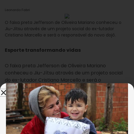
Leonardo Fabri
O faixa preta Jefferson de Oliveira Mariano conheceu o
Jiu-Jítsu através de um projeto social do ex-lutador
Cristiano Marcello e será o responsável do novo dojô.
Esporte transformando vidas
O faixa preta Jefferson de Oliveira Mariano
conheceu o Jiu-Jítsu através de um projeto social
do ex-lutador Cristiano Marcello e será o
responsável do novo dojô. Ele, que é a prova viva de
que o esporte transforma para melhor a vida das
pessoas, destaca a importância dessa parceria
solidária para a comunidade. “Primeiro, quero
agradecer a todos os parceiros. É muita felicidade
nesse momento da minha vida fazer parte desse
projeto muito importante, porque os jovens saem da