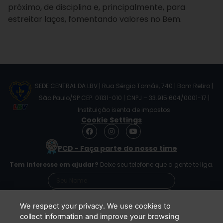
próximo, de disciplina e, principalmente, para
estreitar laços, fomentando valores no Bem.
SEDE CENTRAL DA LBV | Rua Sérgio Tomás, 740 | Bom Retiro |
São Paulo/SP CEP: 01131-010 | CNPJ – 33.915.604/0001-17 |
Instituição isenta de impostos
Cookie Settings
F
I
Y
a
n
o
c
s
u
PCD - Faça parte do nosso time
e
t
t
b
a
u
Tem interesse em ajudar?
Deixe seu telefone que a gente te liga.
o
g
b
o
r
e
k
a
m
We respect your privacy. We use cookies to
collect information and improve your browsing