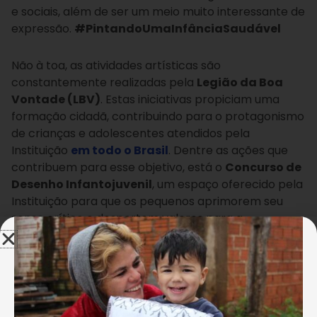
e sociais, além de ser um meio muito interessante de
expressão.
#PintandoUmaInfânciaSaudável
Não à toa, as atividades artísticas são
constantemente realizadas pela
Legião da Boa
Vontade (LBV)
. Estas iniciativas propiciam uma
formação cidadã, contribuindo para o protagonismo
de crianças e adolescentes atendidos pela
Instituição
em todo o Brasil
. Dentre as ações que
contribuem para esse objetivo, está o
Concurso de
Desenho Infantojuvenil
, um espaço oferecido pela
Instituição para que os pequenos aprimorem seu
senso crítico e despertem valores para a
construção de um mundo melhor.
Neste ano, os
trabalhos foram norteados pelo tema “
Jogos
Olímpicos e Paralímpicos 2016 — Pela Fraternidade
entre os Povos
”.
O concurso foi dividido em quatro
categorias, por idade do participante, e selecionou