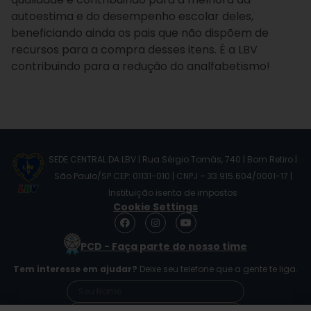
autoestima e do desempenho escolar deles,
beneficiando ainda os pais que não dispõem de
recursos para a compra desses itens. É a LBV
contribuindo para a redução do analfabetismo!
SEDE CENTRAL DA LBV | Rua Sérgio Tomás, 740 | Bom Retiro |
São Paulo/SP CEP: 01131-010 | CNPJ – 33.915.604/0001-17 |
Instituição isenta de impostos
Cookie Settings
F
I
Y
a
n
o
c
s
u
PCD - Faça parte do nosso time
e
t
t
b
a
u
Tem interesse em ajudar?
Deixe seu telefone que a gente te liga.
o
g
b
o
r
e
k
a
m