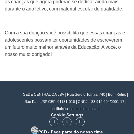
às crianças que agora poderão se dedicar ainda mais
durante o ano letivo, com material escolar de qualidade.
Com a sua doação você possibilita que essas crianças e
adolescentes possam ter oportunidades de escreverem
um futuro muito melhor através da Educação! A você, o
nosso muito obrigado!
SEDE CENTRAL DA LBV | Rua Sérgio Tomás, 740 | Bom Retiro |
São Paulo/SP CEP: 01131-010 | CNPJ – 33.915.604/0001-17 |
Instituição isenta de impostos
Cookie Settings
F
I
Y
a
n
o
c
s
u
PCD - Faça parte do nosso time
e
t
t