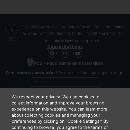
SEDE CENTRAL DA LBV | Rua Sérgio Tomás, 740 | Bom Retiro |
São Paulo/SP CEP: 01131-010 | CNPJ – 33.915.604/0001-17 |
Instituição isenta de impostos
Cookie Settings
F
I
Y
a
n
o
c
s
u
PCD - Faça parte do nosso time
e
t
t
b
a
u
Tem interesse em ajudar?
Deixe seu telefone que a gente te liga.
o
g
b
o
r
e
k
a
m
We respect your privacy. We use cookies to
collect information and improve your browsing
experience on this website. You can learn more
Li e concordo que minhas informações serão
about collecting cookies and managing your
tratadas de acordo com o
Aviso de Privacidade
preferences by clicking on “Cookie Settings.” By
da LBV
continuing to browse, you agree to the terms of
ENVIAR