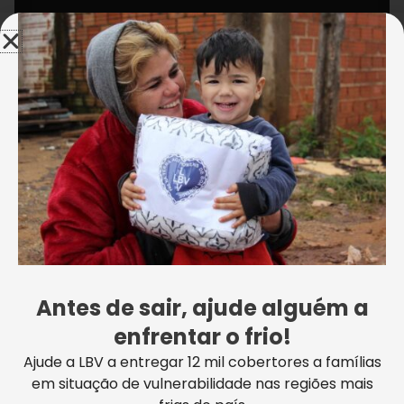
Acompanhe nosso trabalho socioassistencial
no Mato Grosso.
Antes de sair, ajude alguém a
enfrentar o frio!
É importante destacar também que as entregas
Ajude a LBV a entregar 12 mil cobertores a famílias
respeitaram todas as orientações das autoridades
em situação de vulnerabilidade nas regiões mais
de saúde, evitando aglomerações e respeitando os