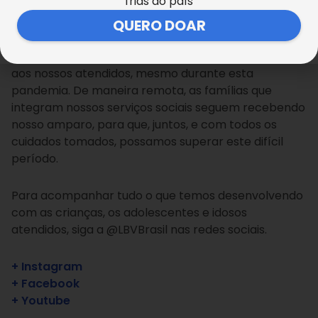
frias do país
cuidados sanitários de proteção e higienização.
QUERO DOAR
A sua
DOAÇÃO MENSAL
possibilita com que nós, da
LBV, possamos oferecer um trabalho de qualidade
aos nossos atendidos, mesmo durante esta
pandemia. De maneira remota, as famílias que
integram nossos serviços sociais seguem recebendo
nosso amparo, para que, juntos, e com todos os
cuidados tomados, possamos superar este difícil
período.
Para acompanhar tudo o que temos desenvolvendo
com as crianças, os adolescentes e idosos
atendidos, siga a @LBVBrasil nas redes sociais.
+ Instagram
+ Facebook
+ Youtube