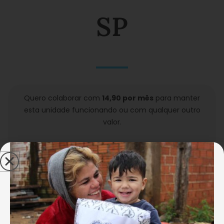
SP
Quero colaborar com
14,90 por mês
para manter
esta unidade funcionando ou com qualquer outro
valor.
CONCLUIR MINHA DOAÇÃO
A LBV desenvolve, desde abril de 1957, por meio de
seu
Centro Comunitário de Assistência Social
José de Paiva Netto,
serviços socioassistenciais