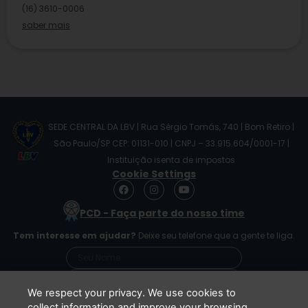
(16) 3610-0006
saber mais
SEDE CENTRAL DA LBV | Rua Sérgio Tomás, 740 | Bom Retiro |
São Paulo/SP CEP: 01131-010 | CNPJ – 33.915.604/0001-17 |
Instituição isenta de impostos
Cookie Settings
F
I
Y
a
n
o
c
s
u
PCD - Faça parte do nosso time
e
t
t
b
a
u
Tem interesse em ajudar?
Deixe seu telefone que a gente te liga.
o
g
b
o
r
e
k
a
m
We respect your privacy. We use cookies to
collect information and improve your browsing