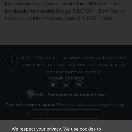
Instituto de Educação José de Paiva Netto — está
localizado na Avenida Rudge, 630/700 — Bom Retiro.
Para outras informações, ligue: (11) 3225-4500.
SEDE CENTRAL DA LBV | Rua Sérgio Tomás, 740 | Bom Retiro |
São Paulo/SP CEP: 01131-010 | CNPJ – 33.915.604/0001-17 |
Instituição isenta de impostos
Cookie Settings
F
I
Y
a
n
o
c
s
u
PCD - Faça parte do nosso time
e
t
t
b
a
u
Tem interesse em ajudar?
Deixe seu telefone que a gente te liga.
o
g
b
o
r
e
k
a
m
We respect your privacy. We use cookies to