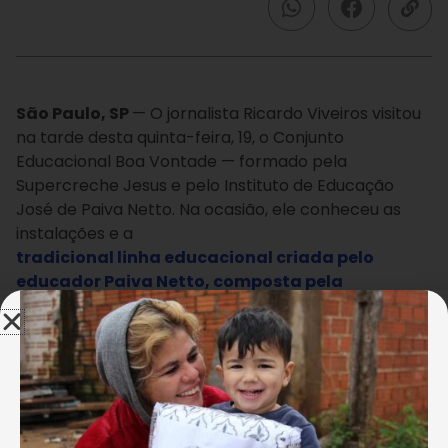
São Paulo, SP
— O jornalista Ricardo Viveiros visitou
na tarde desta quinta-feira, 19, o Conjunto
Educacional Boa Vontade — formado pela
Supercreche Jesus e pelo Instituto de Educação
José de Paiva Netto. Na ocasião, ele conheceu as
instalações e a
tradicional linha educacional criada pelo
educador Paiva Netto, composta pela
Pedagogia do Afeto e Pedagogia do Cidadão
Ecumênico e aplicada, com sucesso, na Escola
.
{glf nid:41677}