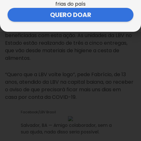
concede entrevista ao repórter Léo Bala, do programa
frias do país
Brasil Urgente. A matéria foi ao ar nesta quarta-feira, 1º de
QUERO DOAR
abril.
Na Bahia, centenas de famílias estão sendo
beneficiadas com esta ação. As unidades da LBV no
Estado estão realizando de três a cinco entregas,
que vão desde materiais de higiene a cesta de
alimentos.
“Quero que a LBV volte logo”, pede Fabrício, de 13
anos, atendido da LBV na capital baiana, ao receber
o aviso de que precisará ficar mais uns dias em
casa por conta da COVID-19.
Facebook/LBV Brasil
Salvador, BA — Amigo colaborador, sem a
sua ajuda, nada disso seria possível.