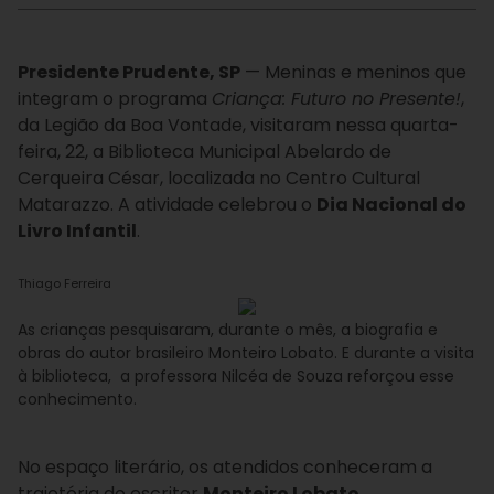
Presidente Prudente, SP
— Meninas e meninos que
integram o programa
Criança: Futuro no Presente!
,
da Legião da Boa Vontade, visitaram nessa quarta-
feira, 22, a Biblioteca Municipal Abelardo de
Cerqueira César, localizada no Centro Cultural
Matarazzo. A atividade celebrou o
Dia Nacional do
Livro Infantil
.
Thiago Ferreira
As crianças pesquisaram, durante o mês, a biografia e
obras do autor brasileiro Monteiro Lobato. E durante a visita
à biblioteca, a professora Nilcéa de Souza reforçou esse
conhecimento.
No espaço literário, os atendidos conheceram a
trajetória do escritor
Monteiro Lobato
,