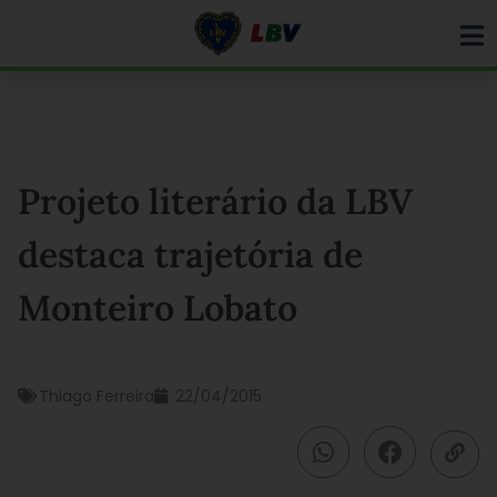
Ir
para
o
conteúdo
Projeto literário da LBV
destaca trajetória de
Monteiro Lobato
Thiago Ferreira
22/04/2015