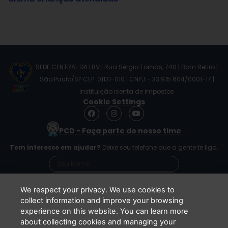
SEDE CENTRAL DA LBV | Rua Sérgio Tomás, 740 | Bom Retiro |
São Paulo/SP CEP: 01131-010 | CNPJ – 33.915.604/0001-17 |
Instituição isenta de impostos
Cookie Settings
F
I
Y
a
n
o
c
s
u
PCD - Faça parte do nosso time
e
t
t
b
a
u
Tem interesse em ajudar?
Deixe seu telefone que a gente te liga.
o
g
b
o
r
e
k
a
m
We respect your privacy. We use cookies to
collect information and improve your browsing
experience on this website. You can learn more
Li e concordo que minhas informações serão
about collecting cookies and managing your
tratadas de acordo com o
Aviso de Privacidade