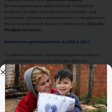
homenageado pela data especial. A iniciativa
finalizou o projeto
Descobrindo a fantasia
, que
incentivou crianças e adolescentes a mergulharem
nas principais obras do autor, dentre elas,
Sítio do
Picapau Amarelo
.
Invista em oportunidades; AJUDE A LBV!
“O objetivo é que as crianças pesquisem sobre a
personalidade e os costumes das diversas
personagens narradas nas histórias do autor, e
assim trabalhar a importância do respeito às
diferenças entre as pessoas, do despertar dos
valores como a Solidariedade e o Amor Fraterno
para que haja a boa convivência”, disse Amanda
Perucci, educadora social da LBV e idealizadora do
projeto.