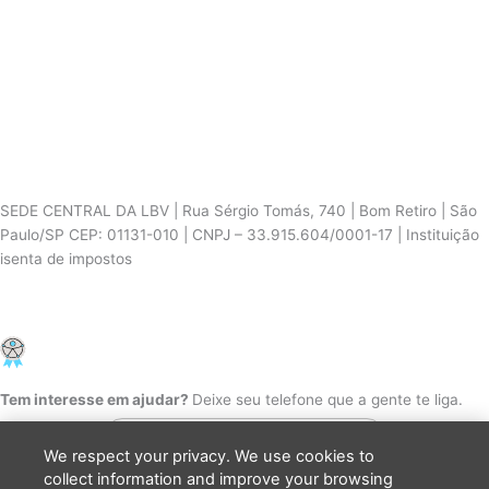
SEDE CENTRAL DA LBV | Rua Sérgio Tomás, 740 | Bom Retiro | São
Paulo/SP CEP: 01131-010 | CNPJ – 33.915.604/0001-17 | Instituição
isenta de impostos
Cookie Settings
F
I
Y
a
n
o
PCD - Faça parte do nosso time
c
s
u
e
t
t
b
a
u
Tem interesse em ajudar?
Deixe seu telefone que a gente te liga.
o
g
b
o
r
e
k
a
We respect your privacy. We use cookies to
m
collect information and improve your browsing