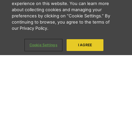
experience on this website. You can learn more
about collecting cookies and managing your
Li e concordo que minhas informações serão tratadas de
preferences by clicking on “Cookie Settings.” By
acordo com o
Aviso de Privacidade
da LBV
continuing to browse, you agree to the terms of
ENVIAR
our Privacy Policy.
Copyright 2026 - LBV - Legião da Boa Vontade. Todos os direitos
Cookie Settings
I AGREE
reservados.
Quem somos
Apresentação
Nosso trabalho
LBV na ONU
LBV do Exterior
Transparência
Privacidade
Notícias
Contato
Endereços
Fale Conosco