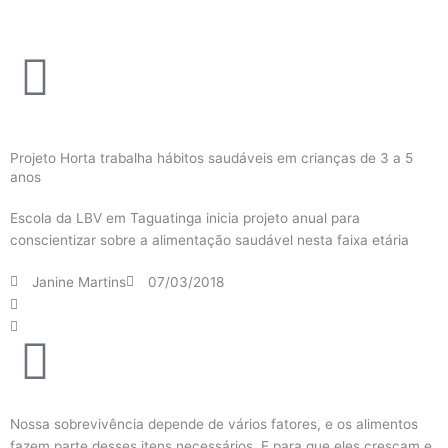
Ir
para
o
conteúdo
Projeto Horta trabalha hábitos saudáveis em crianças de 3 a 5
anos
Escola da LBV em Taguatinga inicia projeto anual para
conscientizar sobre a alimentação saudável nesta faixa etária
Janine Martins
07/03/2018
Nossa sobrevivência depende de vários fatores, e os alimentos
fazem parte desses itens necessários. E para que eles cresçam e