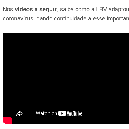
Nos
vídeos a seguir
, saiba como a LBV adaptou
coronavírus, dando continuidade a esse importa