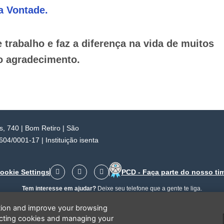
a Vontade.
rabalho e faz a diferença na vida de muitos
ro agradecimento.
 740 | Bom Retiro | São
4/0001-17 | Instituição isenta
F
I
Y
ookie Settings
PCD - Faça parte do nosso ti
a
n
o
c
s
u
Tem interesse em ajudar?
Deixe seu telefone que a gente te liga.
e
t
t
b
a
u
ation and improve your browsing
o
g
b
o
r
e
ecting cookies and managing your
k
a
Li e concordo que minhas informações serão tratadas de acordo com o
Aviso de Privacidade
da LBV