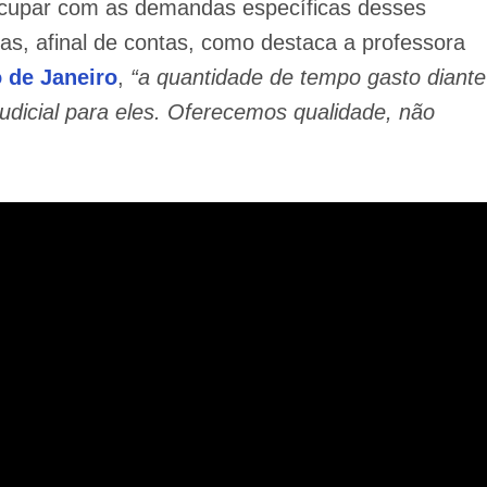
eocupar com as demandas específicas desses
as, afinal de contas, como destaca a professora
 de Janeiro
,
“a quantidade de tempo gasto diante
udicial para eles. Oferecemos qualidade, não