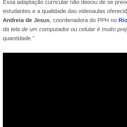
Essa adaptação curricular não deixou de se pr
estudantes e a qualidade das videoaulas oferecid
Andreia de Jesus
, coordenadora do PPH no
Rio
da tela de um computador ou celular é muito prej
quantidade.”