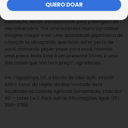
QUERO DOAR
Ao final da visita, o presidente do
Alô Brasília
foi
surpreendido pelos meninos e meninas da
Instituição, sendo parabenizado pela passagem de
seu aniversário. “Foi uma surpresa muito agradável.
Imagina chegar e ter uma quantidade gigantesca de
crianças te abraçando, querendo estar perto de
você, cantando pique-pique para você, fazendo
uma prece linda. Esse é um presente Divino, é uma
das coisas que não tem preço”, agradeceu.
Em Taguatinga, DF, a Escola de Educação Infantil
Alziro Zarur, da Legião da Boa Vontade, está
localizada na Colônia Agrícola Samambaia, chácara
40 — Lotes 1 e 2. Para outras informações, ligue: (61)
3561-3788.