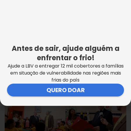
Joinville/SC | Foto:
Joinville/SC | Foto:
Emmanuel Zarur
Emmanuel Zarur
Antes de sair, ajude alguém a
enfrentar o frio!
Ajude a LBV a entregar 12 mil cobertores a famílias
em situação de vulnerabilidade nas regiões mais
frias do país
Joinville/SC | Foto:
Joinville/SC | Foto:
QUERO DOAR
Emmanuel Zarur
Emmanuel Zarur