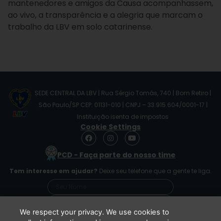
mantenedores e amigos da Causa acompanhassem,
ao vivo, a transparência e a alegria que marcam o
trabalho da LBV em solo catarinense.
SEDE CENTRAL DA LBV | Rua Sérgio Tomás, 740 | Bom Retiro |
São Paulo/SP CEP: 01131-010 | CNPJ – 33.915.604/0001-17 |
Instituição isenta de impostos
Cookie Settings
F
I
Y
a
n
o
c
s
u
PCD - Faça parte do nosso time
e
t
t
b
a
u
Tem interesse em ajudar?
Deixe seu telefone que a gente te liga.
o
g
b
o
r
e
k
a
m
We respect your privacy. We use cookies to