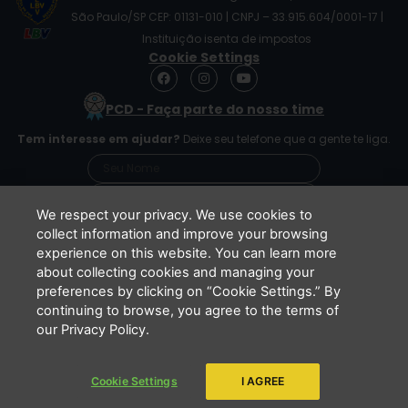
São Paulo/SP CEP: 01131-010 | CNPJ – 33.915.604/0001-17 |
Instituição isenta de impostos
Cookie Settings
F
I
Y
a
n
o
c
s
u
PCD - Faça parte do nosso time
e
t
t
b
a
u
Tem interesse em ajudar?
Deixe seu telefone que a gente te liga.
o
g
b
o
r
e
k
a
m
We respect your privacy. We use cookies to
collect information and improve your browsing
experience on this website. You can learn more
Li e concordo que minhas informações serão
about collecting cookies and managing your
tratadas de acordo com o
Aviso de Privacidade
preferences by clicking on “Cookie Settings.” By
da LBV
continuing to browse, you agree to the terms of
ENVIAR
our Privacy Policy.
Cookie Settings
I AGREE
Copyright 2026 - LBV - Legião da Boa Vontade. Todos os direitos
reservados.