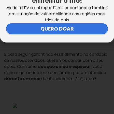
enfrentar o frio!
Ajude a LBV a entregar 12 mil cobertores a famílias
em situação de vulnerabilidade nas regiões mais
No entanto, dados recentes do Instituto Brasileiro de
frias do país
Geografia e Estatística (IBGE) informam que, nos
QUERO DOAR
últimos doze meses, o preço do leite longa vida subiu
18%. E o leite em pó, quase 20%. É, não tem sido fácil
para as famílias…
E para seguir garantindo esse alimento no cardápio
de nossos atendidos, queremos contar com o seu
apoio. Com uma
doação única e especial
, você
ajuda a garantir o leite consumido por um atendido
durante um mês
de atendimento. E aí, topa?