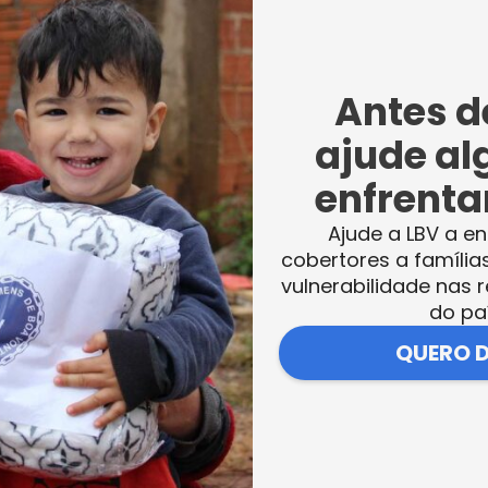
rais que protegem o Meio Ambiente das
elas elencaram inúmeras atitudes eficient
Antes de
ajude al
ção do caráter de uma pessoa é a
enfrentar
 a dedicação e o trabalho da Legião da Bo
as, num esforço pela construção de cidadã
Ajude a LBV a en
béns pelas ações realizadas
”, ressaltou o
cobertores a família
vulnerabilidade nas r
do pa
QUERO 
s, algumas das leis básicas de proteção ao Meio Ambiente.