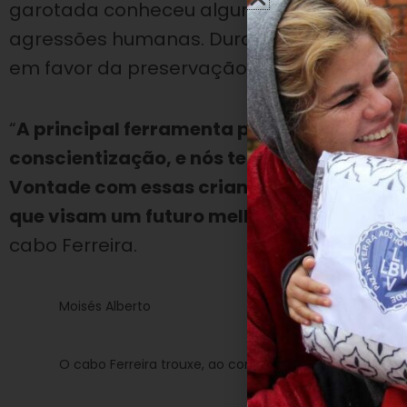
garotada conheceu algumas das leis fede
agressões humanas. Durante o bate-papo, 
em favor da preservação da Natureza.
“
A principal ferramenta para a boa forma
conscientização, e nós temos comprovado
Vontade com essas crianças aqui atendid
que visam um futuro melhor. Nossos para
cabo Ferreira.
Moisés Alberto
O cabo Ferreira trouxe, ao conhecimento dos pequeno