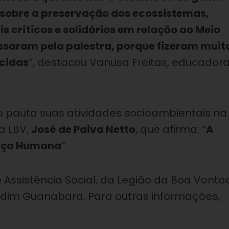
 sobre a preservação dos ecossistemas,
críticos e solidários em relação ao Meio
essaram pela palestra, porque fizeram muit
ecidas
”, destacou Vanusa Freitas, educador
ão pauta suas atividades socioambientais na
a LBV,
José de Paiva Netto
, que afirma: “
A
Raça Humana
“.
 Assistência Social, da Legião da Boa Vonta
Jardim Guanabara. Para outras informações,