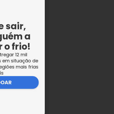
es
 sair,
guém a
 o frio!
a
os
tregar 12 mil
s em situação de
egiões mais frias
ís
DOAR