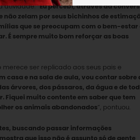
 atividade. “
Eu percebi, através da conver
e não zelam por seus bichinhos de estimaçã
amílias que se preocupam com o bem-estar
lar. É sempre muito bom reforçar as boas
to merece ser replicado aos seus pais e
 casa e na sala de aula, vou contar sobre 
as árvores, dos pássaros, da água e de to
. Fiquei muito contente em saber que tem
olher os animais abandonados
”, pontuou.
ntes, buscando passar informações
ostra que isso não é assunto só de gente