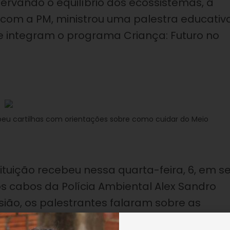
servando o equilíbrio dos ecossistemas, a
com a PM, ministrou uma palestra educativa
 integram o programa Criança: Futuro no
beu cartilhas com orientações sobre como cuidar do Meio
tituição recebeu nessa quarta-feira, 6, em s
os cabos da Polícia Ambiental Alex Sandro
casião, os palestrantes falaram sobre as
s por sua fauna e flora. Em seguida, a