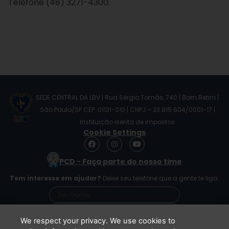
Telefone (48) 3271-4300.
SEDE CENTRAL DA LBV | Rua Sérgio Tomás, 740 | Bom Retiro |
São Paulo/SP CEP: 01131-010 | CNPJ – 33.915.604/0001-17 |
Instituição isenta de impostos
Cookie Settings
F
I
Y
a
n
o
c
s
u
PCD - Faça parte do nosso time
e
t
t
b
a
u
Tem interesse em ajudar?
Deixe seu telefone que a gente te liga.
o
g
b
o
r
e
k
a
m
We respect your privacy. We use cookies to