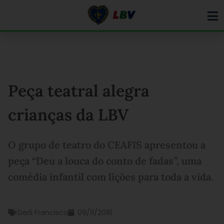
Ir
para
o
conteúdo
Peça teatral alegra
crianças da LBV
O grupo de teatro do CEAFIS apresentou a
peça “Deu a louca do conto de fadas”, uma
comédia infantil com lições para toda a vida.
Derli Francisco
09/11/2016