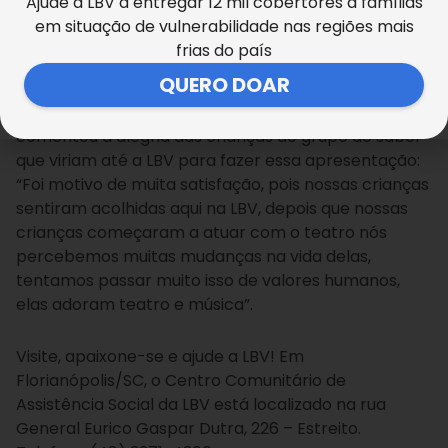
Ajude a LBV a entregar 12 mil cobertores a famílias
mostrando que tudo pode ser modificado, só
em situação de vulnerabilidade nas regiões mais
depende de nós”, ressaltou a educadora social da
frias do país
LBV, Fernanda da Silva.
QUERO DOAR
A diretora do grupo CEAFIS, Maria do Carmo Pereira,
comentou a alegria das crianças do grupo ao saber
que viriam até a LBV para fazer essa apresentação:
“Foi motivo de muita satisfação, pois nossas crianças
sentiram acolhidas aqui na LBV, depois que nossas
crianças começaram a atuar com o teatro nós
percebemos muitas mudanças na vida delas,
tentamos passar muito isso de valores humanos,
elas adoram teatro e música”.
Visite, apaixone-se e ajude a LBV! Em
Florianópolis/SC, o Centro Comunitário de
Assistência Social da LBV está localizado na rua
General Eurico Gaspar Dutra, 226 – Estreito.