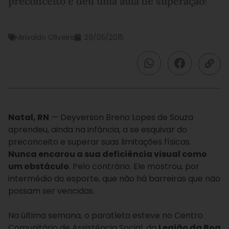
preconceito e deu uma aula de superação!
Arivaldo Oliveira
29/05/2015
Natal, RN
— Deyverson Breno Lopes de Souza
aprendeu, ainda na infância, a se esquivar do
preconceito e superar suas limitações físicas.
Nunca encarou a sua deficiência visual como
um obstáculo
. Pelo contrário. Ele mostrou, por
intermédio do esporte, que não há barreiras que não
possam ser vencidas.
Na última semana, o paratleta esteve no Centro
Comunitário de Assistência Social, da
Legião da Boa