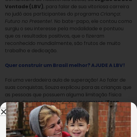
Vontade (LBV)
, para falar de sua vitoriosa carreira
no judô aos participantes do programa
Criança:
Futuro no Presente!
. No bate-papo, ele contou como
surgiu o seu interesse pela modalidade e pontuou
que os resultados positivos, que o fizeram
reconhecido mundialmente, são frutos de muito
trabalho e dedicação.
Quer construir um Brasil melhor? AJUDE A LBV!
Foi uma verdadeira aula de superação! Ao falar de
suas conquistas, Souza explicou para as crianças que
as pessoas que possuem alguma limitação física
jamais devem ser vistas como incapazes. “
Essa
minha limitação jamais me impediu de ser uma
pessoa normal, como outra qualquer
”, reiterou.
Arivaldo Oliveira