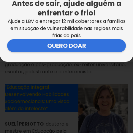
Antes de sair, ajude alguém a
socioemocionais na escola”
enfrentar o frio!
Ajude a LBV a entregar 12 mil cobertores a famílias
JULIO FURTADO
: doutor em
em situação de vulnerabilidade nas regiões mais
Ciências da Educação;
frias do país
mestre em Educação
(UFRJ); graduado em Geografia, Pedagogia e
QUERO DOAR
Psicologia; especialista em Programação
Neurolinguística (PNL); professor universitário de
graduação e pós-graduação; ex-reitor universitário,
escritor, palestrante e conferencista.
“Educação Integral —
Desenvolvendo Habilidades
Socioemocionais: uma visão
além do intelecto”
SUELÍ PERIOTTO
: doutora e
mestre em Educação pela