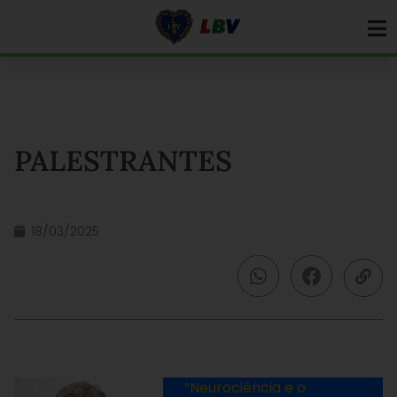
Ir
para
o
conteúdo
PALESTRANTES
18/03/2025
“Neurociência e o