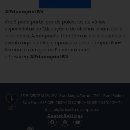
INSCREVA-SE
#EducaçãoLBV
Você pode participar de palestras de vários
especialistas da Educação e de oficinas dinâmicas e
interativas. Acompanhe também as notícias sobre o
evento aqui no blog e aproveite para compartilhá-
las com os amigos no Facebook com
a
hashtag
#EducaçãoLBV
SEDE CENTRAL DA LBV | Rua Sérgio Tomás, 740 | Bom Retiro |
São Paulo/SP CEP: 01131-010 | CNPJ – 33.915.604/0001-17 |
Instituição isenta de impostos
Cookie Settings
F
I
Y
a
n
o
c
s
u