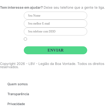
b
a
u
o
g
b
Tem interesse em ajudar?
Deixe seu telefone que a gente te liga.
o
r
e
k
a
m
Li e concordo que minhas informações serão tratadas de
acordo com o
Aviso de Privacidade
da LBV
ENVIAR
Copyright 2026 - LBV - Legião da Boa Vontade. Todos os direitos
reservados.
Quem somos
Transparência
Privacidade