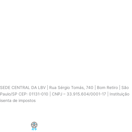
SEDE CENTRAL DA LBV | Rua Sérgio Tomás, 740 | Bom Retiro | São
Paulo/SP CEP: 01131-010 | CNPJ – 33.915.604/0001-17 | Instituição
isenta de impostos
Cookie Settings
F
I
Y
a
n
o
c
s
u
PCD - Faça parte do nosso time
e
t
t