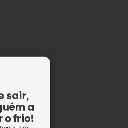
o
 sair,
guém a
 o frio!
sas
tregar 12 mil