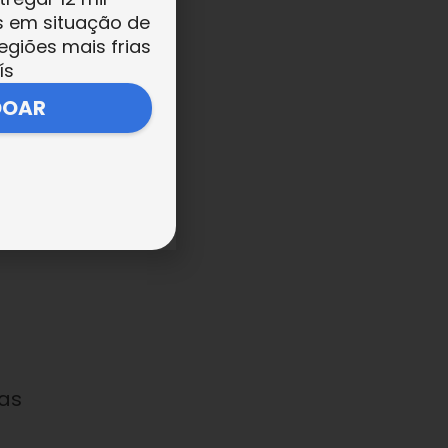
s em situação de
egiões mais frias
ís
DOAR
o
as