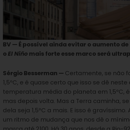
BV — É possível ainda evitar o aumento d
o
El Niño
mais forte esse marco será ultr
Sérgio Besserman —
Certamente, se não f
1,5ºC, e é quase certo que isso se dê nes
temperatura média do planeta em 1,5ºC, 
mas depois volta. Mas a Terra caminha, se
dela seja 1,5ºC a mais. E isso é gravíssim
um ritmo de mudança que nos dê o mínimo
marca até 2100. Há 30 anos, desde a Rio-92