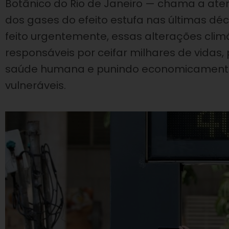
Botânico do Rio de Janeiro — chama a at
dos gases do efeito estufa nas últimas déc
feito urgentemente, essas alterações clim
responsáveis por ceifar milhares de vida
saúde humana e punindo economicamente 
vulneráveis.