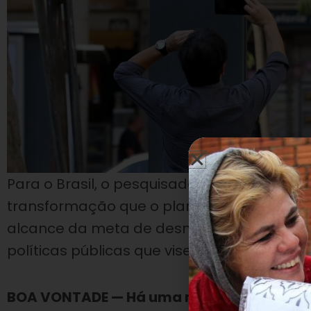
Para o Brasil, o pesquisador defende um 
transformação que o planeta precisa, d
alcance da meta de desmatamento zero, 
políticas públicas que visem a uma progre
BOA VONTADE — Há uma mudança acelerada