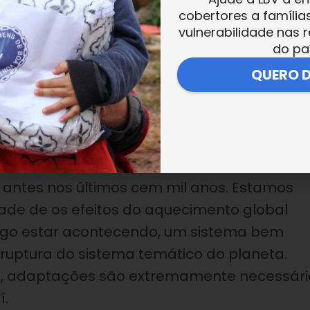
ecendo?
cobertores a família
vulnerabilidade nas r
do pa
, ondas de calor fortíssimas e que não eram
QUERO 
influência] da La Niña, fenômeno climático-
cam mais frias, mas, mesmo assim, a Costa
a, a China, sofreram com ondas de calor
ta as águas do Oceano Pacífico, e há
m um contexto em que o Oceano Atlântico d
 antes nos últimos cem mil anos. Estamos
ade de os efeitos do aquecimento global
algo estar acontecendo, um sistema bem
uptura do sistema temático do planeta.
s, adaptações são extremamente necessári
í.