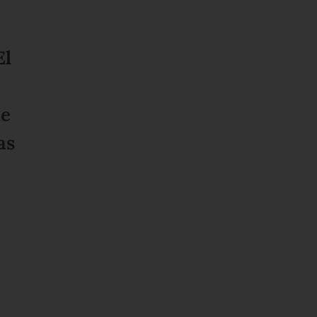
El
ue
as