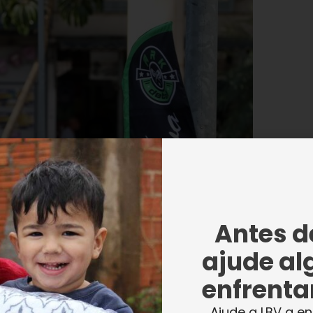
papel de protagonismo no cenário de
estacando o compromisso com a Amazônia n
Antes de
além da adoção de biotecnologias e de
ssiva arborização das cidades.
ajude al
enfrentar
 do clima, com ondas de calor em diver
Ajude a LBV a en