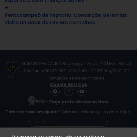
Esportista com crianças da LBV
+
Pentacampeã de heptatlo, Conceição Geremias
visita Unidade da LBV em Campinas
SEDE CENTRAL DA LBV | Rua Sérgio Tomás, 740 | Bom Retiro |
São Paulo/SP CEP: 01131-010 | CNPJ – 33.915.604/0001-17 |
Instituição isenta de impostos
Cookie Settings
F
I
Y
a
n
o
c
s
u
PCD - Faça parte do nosso time
e
t
t
b
a
u
Tem interesse em ajudar?
Deixe seu telefone que a gente te liga.
o
g
b
o
r
e
k
a
m