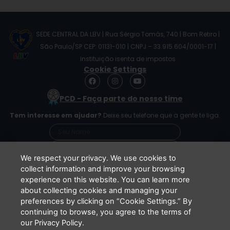
SEDE CENTRAL DA LBV | Rua Sérgio Tomás, 740 | Bom Retiro |
São Paulo/SP CEP: 01131-010 | CNPJ – 33.915.604/0001-17 |
Instituição isenta de impostos
Cookie Settings
F
I
Y
a
n
o
c
s
u
PCD - Faça parte do nosso time
e
t
t
b
a
u
Tem interesse em ajudar?
Deixe seu telefone que a gente te liga.
o
g
b
o
r
e
k
a
m
We respect your privacy. We use cookies to
collect information and improve your browsing
experience on this website. You can learn more
Li e concordo que minhas informações serão
about collecting cookies and managing your
tratadas de acordo com o
Aviso de Privacidade
preferences by clicking on “Cookie Settings.” By
da LBV
continuing to browse, you agree to the terms of
ENVIAR
our Privacy Policy.