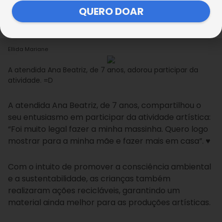
suas casas, os pequenos ainda desenvolveram a
QUERO DOAR
coordenação motora fina, correspondentes aos
músculos das mãos e dedos.
Ellida Mariane
A atendida Ana Beatriz, de 7 anos, adorou participar da
atividade. =D
A atendida Ana Beatriz, de 7 anos, compartilhou o
seu entusiasmo em participar da atividade artística:
“Foi muito legal fazer a minha massinha. Quero logo
mostrar para a minha mãe e fazer mais em casa”. ♥
Com o intuito de promover a consciência ambiental
e a sustentabilidade, as crianças também
realizaram ações recicláveis, garantindo um
material ainda melhor para as produções artísticas.