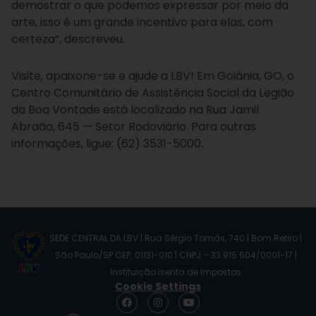
demostrar o que podemos expressar por meio da
arte, isso é um grande incentivo para elas, com
certeza”, descreveu.
Visite, apaixone-se e ajude a LBV! Em Goiânia, GO, o
Centro Comunitário de Assistência Social da Legião
da Boa Vontade está localizado na Rua Jamil
Abraão, 645 — Setor Rodoviário. Para outras
informações, ligue: (62) 3531-5000.
SEDE CENTRAL DA LBV | Rua Sérgio Tomás, 740 | Bom Retiro |
São Paulo/SP CEP: 01131-010 | CNPJ – 33.915.604/0001-17 |
Instituição isenta de impostos
Cookie Settings
F
I
Y
a
n
o