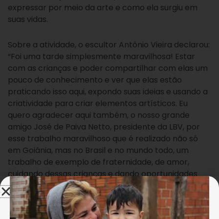
expressar por meio da arte e como ela surgiu em
suas vidas.
Sobre a atividade, o escultor Antônio Vieira declarou:
“Foi uma tarde simplesmente maravilhosa! Estar
com as crianças e poder compartilhar com elas um
pouco de conhecimento e ver que elas estão
praticando isso aqui, expondo suas ideias e usando a
criatividade para criar elementos artísticos. Eu
quero agradecer aqui também, o nosso grande
amigo José de Paiva Netto, presidente da LBV, por
esse trabalho maravilhoso que é realizado não só
em Goiânia, mas no Brasil e no mundo todo, um
trabalho de exemplo de fraternidade, de amor,
cuidando dessas crianças e dando oportunidades
para que elas tenham acesso a tudo o que tem de
mais importante para a boa formação delas”.