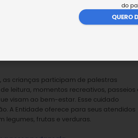
 dentista Douglas Sartori Seabra.
do pa
QUERO 
 o trabalho desenvolvido pela Legião da Bo
e prazer que viemos a LBV para compartilh
ilhoso trabalho!”, expressou Seabra.
 as crianças participam de palestras
s de leitura, momentos recreativos, passeios
, que visam ao bem-estar. Esse cuidado
o. A Entidade oferece para seus atendidos
m legumes, frutas e verduras.