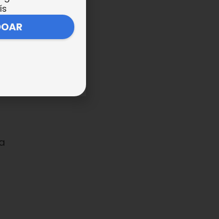
ís
DOAR
a
ar
 a