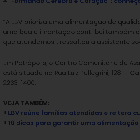
+
“Formando Cérebro e Coração”: conheç
“A LBV prioriza uma alimentação de qualid
uma boa alimentação contribui também c
que atendemos”, ressaltou a assistente so
Em Petrópolis, o Centro Comunitário de Ass
está situado na Rua Luiz Pellegrini, 128 — C
2233-1400.
VEJA TAMBÉM:
+
LBV reúne famílias atendidas e reitera 
+
10 dicas para garantir uma alimentação