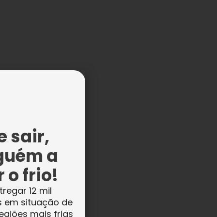
 sair,
guém a
 o frio!
tregar 12 mil
s
s em situação de
e
egiões mais frias