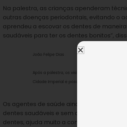
Na palestra, as crianças apenderam técni
outras doenças periodontais, evitando o 
aprendeu a escovar os dentes de maneira
saudáveis para ter os dentes bonitos”, diss
João Felipe Dias
Após a palestra, os visitantes conheceram o t
Cidade Imperial e posaram para fotos com as 
Os agentes de saúde ainda apontaram ou
dentes saudáveis e sem cáries. “Uma boa 
dentes, ajuda muito a combater a cárie, 