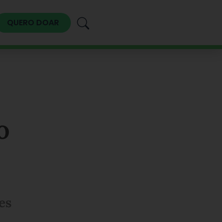
QUERO DOAR
o
es