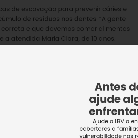
cas de escovação para prevenir cáries e
acúmulo de resíduos nos dentes.
“A gente
 correta e que devemos comer alimentos
e a atendida Maria Clara, de 10 anos.
rabalho desenvolvido pela Legião da Boa Vontade na
Antes de
criançada.
ajude al
enfrentar
tras ações preventivas que garantem os
Ajude a LBV a en
alimentação, aliada ao hábito de escovar o
cobertores a família
mantendo a saúde bucal em dia. É important
vulnerabilidade nas r