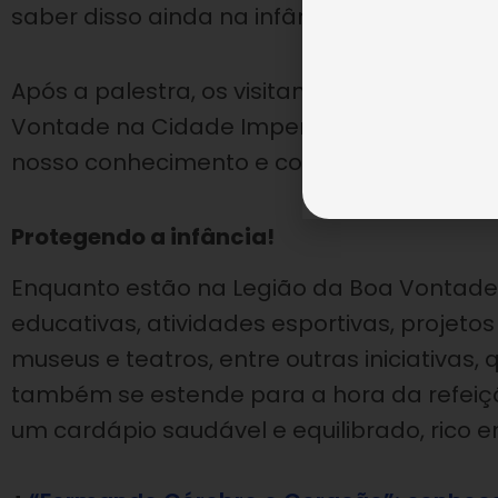
saber disso ainda na infância”, comentou o
Após a palestra, os visitantes conheceram
Vontade na Cidade Imperial. “É com grand
nosso conhecimento e conhecer esse marav
Protegendo a infância!
Enquanto estão na Legião da Boa Vontade,
educativas, atividades esportivas, projeto
museus e teatros, entre outras iniciativas
também se estende para a hora da refeiçã
um cardápio saudável e equilibrado, rico e