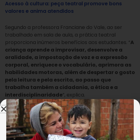
Acesso à cultura: peça teatral promove bons
valores e anima atendidos
Segundo a professora Franciane do Vale, ao ser
trabalhado em
sala de aula, a prática teatral
proporciona inúmeros benefícios aos estudantes. “
A
criança aprende a improvisar, desenvolve a
oralidade, a impostação de voz e a expressão
corporal, enriquece o vocabulário, aprimora as
habilidades motoras, além de despertar o gosto
pela leitura e pela escrita, ao passo que
trabalha também a cidadania, a ética e a
interdisciplinaridade
”, explica.
Ana Paula Francinete
As linguagens artísticas, como o teatro, podem facilitar a
aprendizagem de seus alunos e tornar a jornada escolar
mais atrativa. Interessante, não é?