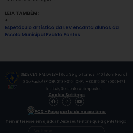
LEIA TAMBÉM:
+
Espetáculo artístico da LBV encanta alunos da
Escola Municipal Evaldo Fontes
SEDE CENTRAL DA LBV | Rua Sérgio Tomás, 740 | Bom Retiro |
São Paulo/SP CEP: 01131-010 | CNPJ – 33.915.604/0001-17 |
Instituição isenta de impostos
Cookie Settings
F
I
Y
a
n
o
c
s
u
PCD - Faça parte do nosso time
e
t
t
b
a
u
Tem interesse em ajudar?
Deixe seu telefone que a gente te liga.
o
g
b
o
r
e
k
a