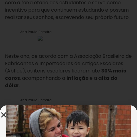
com a faixa etária dos estudantes e serve como
incentivo para que continuem estudando e possam
realizar seus sonhos, escrevendo seu próprio futuro.
Ana Paula Ferreira
Neste ano, de acordo com a Associação Brasileira de
Fabricantes e Importadores de Artigos Escolares
(Abfiae), os itens escolares ficaram até
30% mais
caros
, acompanhando a
inflação
e a
alta do
dólar
.
Ana Paula Ferreira
Os custos desses itens foram afetados, por exemplo,
pelos aumentos elevados e frequentes nas diversas