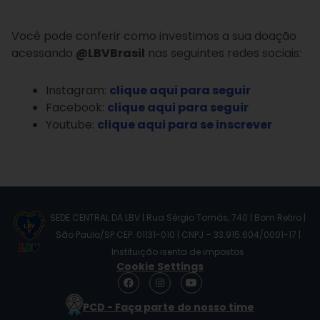
Você pode conferir como investimos a sua doação
acessando
@LBVBrasil
nas seguintes redes sociais:
Instagram:
clique aqui para seguir
Facebook:
clique aqui para seguir
Youtube:
clique aqui para se inscrever
SEDE CENTRAL DA LBV | Rua Sérgio Tomás, 740 | Bom Retiro |
São Paulo/SP CEP: 01131-010 | CNPJ – 33.915.604/0001-17 |
Instituição isenta de impostos
Cookie Settings
F
I
Y
a
n
o
c
s
u
PCD - Faça parte do nosso time
e
t
t