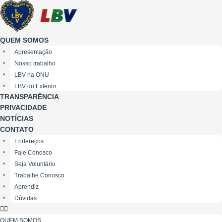
Ir
para
o
conteúdo
QUEM SOMOS
Apresentação
Nosso trabalho
LBV na ONU
LBV do Exterior
TRANSPARÊNCIA
PRIVACIDADE
NOTÍCIAS
CONTATO
Endereços
Fale Conosco
Seja Voluntário
Trabalhe Conosco
Aprendiz
Dúvidas
QUEM SOMOS