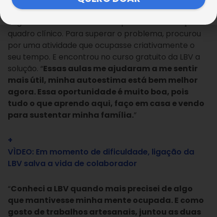
A atendida Gina Clara sofria de depressão. As horas
vagas em casa colaboravam para a manutenção do
quadro clínico. Para superar o problema, procurou
por uma atividade que ocupasse criativamente o
seu tempo. E encontrou no curso gratuito da LBV a
solução. “
Essas aulas me ajudaram a me sentir
mais útil, minha autoestima está bem melhor
agora. Essa oportunidade é muito boa, pois
tudo o que aprendo aqui, faço em casa e vendo
para sustentar minha família.
”
+
VÌDEO: Em momento de dificuldade, ligação da
LBV salva a vida de colaborador
“
Conheci a LBV quando mais precisei de algo
que mantivesse minha mente ocupada. E como
gosto de trabalhos artesanais, juntou as duas