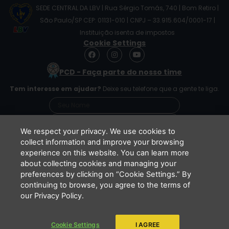
SEDE CENTRAL DA LBV | Rua Sérgio Tomás, 740 | Bom Retiro |
São Paulo/SP CEP: 01131-010 | CNPJ – 33.915.604/0001-17 |
Instituição isenta de impostos
Cookie Settings
F
I
Y
a
n
o
c
s
u
PCD - Faça parte do nosso time
e
t
t
b
a
u
Tem interesse em ajudar?
Deixe seu telefone que a gente te liga.
o
g
b
o
r
e
k
a
m
We respect your privacy. We use cookies to
collect information and improve your browsing
experience on this website. You can learn more
Li e concordo que minhas informações serão
about collecting cookies and managing your
tratadas de acordo com o
Aviso de Privacidade
preferences by clicking on “Cookie Settings.” By
da LBV
continuing to browse, you agree to the terms of
ENVIAR
our Privacy Policy.
Cookie Settings
I AGREE
Copyright 2026 - LBV - Legião da Boa Vontade. Todos os direitos