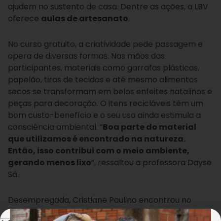
ajudem no sustento de casa. Dentre as ações, a LBV
oferece
aulas de artesanato
.
No curso gratuito, a criatividade pede passagem e
opera de diversas formas. Nas mãos das
participantes, materiais como garrafas plásticas,
papelão, tiras de tecidos e até mesmo alimentos
secos se transformam em belos enfeites natalinos e
peças para decoração. O itens recicláveis têm um
bom custo-benefício e o seu uso ainda estimula a
consciência ambiental. “
Boa parte do material
que utilizamos é encontrado na natureza.
Então, isso contribui com o meio ambiente,
gerando menos lixo
”, ressaltou a professora Dayse
Sá.
Desempregada, Cristiane Paulino encontrou no
artesanato uma forma criativa de aumentar a renda