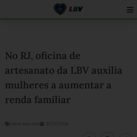
Ir
para
o
conteúdo
No RJ, oficina de
artesanato da LBV auxilia
mulheres a aumentar a
renda familiar
Lisias Macedo
30/12/2014