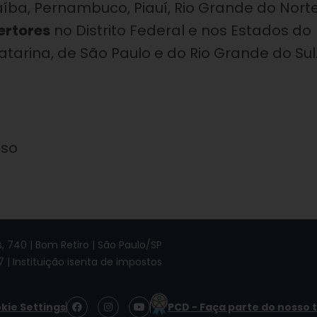
íba, Pernambuco, Piauí, Rio Grande do Norte
ertores
no Distrito Federal e nos Estados do
tarina, de São Paulo e do Rio Grande do Sul
nso
 740 | Bom Retiro | São Paulo/SP
7 | Instituição isenta de impostos
F
I
Y
kie Settings
PCD - Faça parte do nosso 
a
n
o