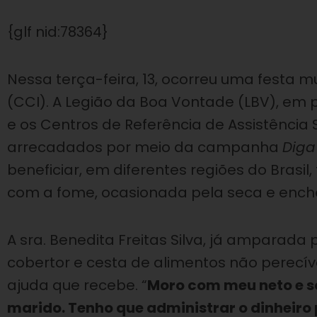
{glf nid:78364}
Nessa terça-feira, 13, ocorreu uma festa m
(CCI). A Legião da Boa Vontade (LBV), em 
e os Centros de Referência de Assistência
arrecadados por meio da campanha
Diga
beneficiar, em diferentes regiões do Brasil
com a fome, ocasionada pela seca e ench
A sra. Benedita Freitas Silva, já amparada
cobertor e cesta de alimentos não perecív
ajuda que recebe. “
Moro com meu neto e s
marido. Tenho que administrar o dinheiro 