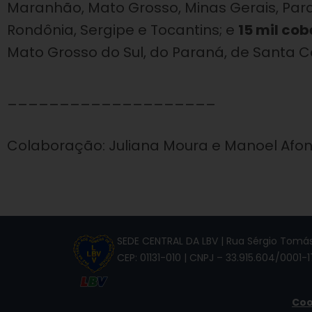
Maranhão, Mato Grosso, Minas Gerais, Para
Rondônia, Sergipe e Tocantins; e
15 mil cob
Mato Grosso do Sul, do Paraná, de Santa Ca
____________________
Colaboração: Juliana Moura e Manoel Afo
SEDE CENTRAL DA LBV | Rua Sérgio Tomás,
CEP: 01131-010 | CNPJ – 33.915.604/0001-1
Coo