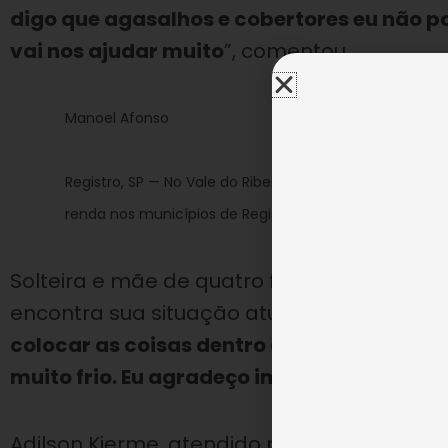
digo que agasalhos e cobertores eu não po
vai nos ajudar muito
”, comentou.
Manoel Afonso
Registro, SP — No Vale do Ribeira foram entregues 450
renda nos municípios de Registro e Juquiá.
Solteira e mãe de quatro filhos, a atendid
encontra sua situação atualmente. “
Péssi
colocar as coisas dentro de casa é grande
muito frio. Eu agradeço imensamente o a
Adilson Kierme, atendido pela Entidade, 