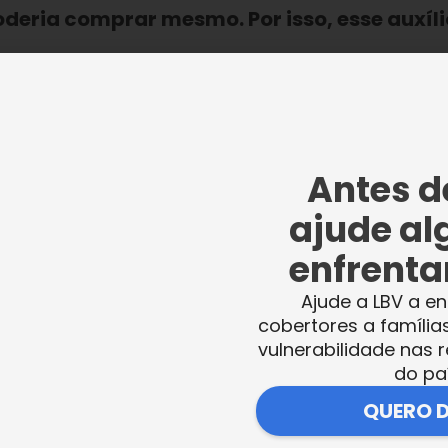
deria comprar mesmo. Por isso, esse auxíli
Antes de
 cobertores a famílias que vivem em situação de baixa
ajude al
enfrentar
a Tatiana Cristina Ricardo contou como se
Ajude a LBV a en
ma. Estou desempregada e a luta para
cobertores a família
. Se não fosse o auxílio da LBV, passaríamo
vulnerabilidade nas r
do pa
mparo
”, destacou.
QUERO 
revelou que está desempregado há dois anos