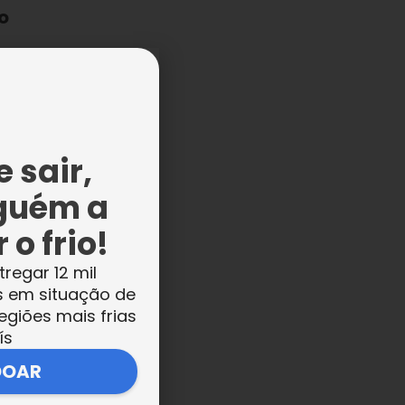
o
 sair,
guém a
 o frio!
tregar 12 mil
s em situação de
s
egiões mais frias
ís
DOAR