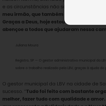
e as circunstâncias não são as melhores. “
meu irmão, que também não trabalha, e d
Graças a Deus, hoje estou levando coberto
abençoe a todos que ajudaram nessa cam
Juliana Moura
Registro, SP — O gestor administrativo municipal da LB
sobre o trabalho realizado pela LBV, graças à ajuda do
O gestor municipal da LBV na cidade de Sant
sucesso. “
Tudo foi feito com bastante org
melhor, fazer tudo com qualidade e amor. 