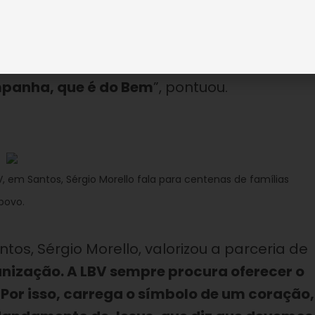
A situação em casa está crítica. Moro com
ependemos de ajuda para levar a vida.
res para suportar melhor o frio. Que Deus
panha, que é do Bem
”, pontuou.
V, em Santos, Sérgio Morello fala para centenas de famílias
 povo.
os, Sérgio Morello, valorizou a parceria de
anização. A LBV sempre procura oferecer o
Por isso, carrega o símbolo de um coração,