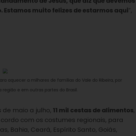
 Mandamento de Jesus, que diz que devemos
. Estamos muito felizes de estarmos aqui
”,
ara aquecer a milhares de famílias do Vale do Ribeira, por
região e em outras partes do Brasil.
de maio a julho,
11 mil cestas de alimentos
,
acordo com os costumes regionais, para
s, Bahia, Ceará, Espírito Santo, Goiás,