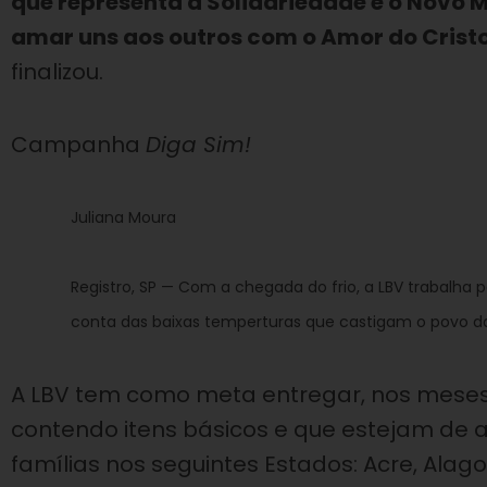
que representa a Solidariedade e o Novo
amar uns aos outros com o Amor do Cristo
finalizou.
Campanha
Diga Sim!
Juliana Moura
Registro, SP — Com a chegada do frio, a LBV trabalha p
conta das baixas temperturas que castigam o povo da 
A LBV tem como meta entregar, nos meses 
contendo itens básicos e que estejam de 
famílias nos seguintes Estados: Acre, Alagoa