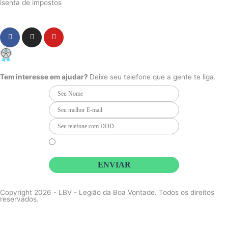
isenta de impostos
Cookie Settings
F
I
Y
a
n
o
c
s
u
PCD - Faça parte do nosso time
e
t
t
b
a
u
o
g
b
Tem interesse em ajudar?
Deixe seu telefone que a gente te liga.
o
r
e
k
a
m
Li e concordo que minhas informações serão tratadas de
acordo com o
Aviso de Privacidade
da LBV
ENVIAR
Copyright 2026 - LBV - Legião da Boa Vontade. Todos os direitos
reservados.