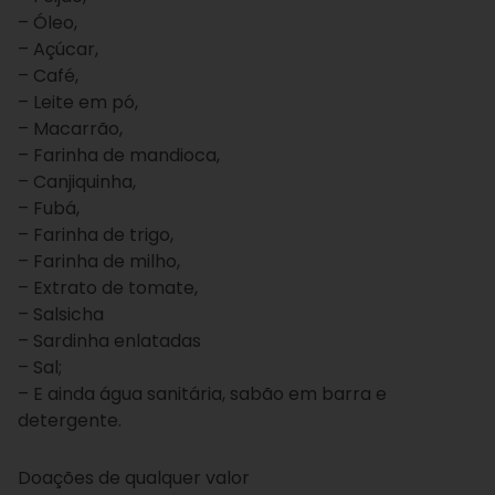
– Óleo,
– Açúcar,
– Café,
– Leite em pó,
– Macarrão,
– Farinha de mandioca,
– Canjiquinha,
– Fubá,
– Farinha de trigo,
– Farinha de milho,
– Extrato de tomate,
– Salsicha
– Sardinha enlatadas
– Sal;
– E ainda água sanitária, sabão em barra e
detergente.
Doações de qualquer valor