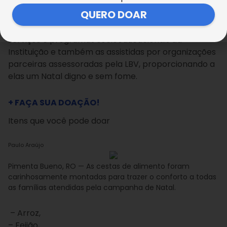
QUERO DOAR
O objetivo é beneficiar as famílias atendidas nos
serviços e programas socioeducacionais da
Instituição e também as assistidas por organizações
parceiras assessoradas pela LBV, proporcionando a
elas um Natal digno e sem fome.
+ FAÇA SUA DOAÇÃO!
Itens que você pode doar
Paulo Araújo
Pimenta Bueno, RO — As cestas de alimento foram
carinhosamente montadas para trazer o conforto a todas
as famílias atendidas pela campanha de Natal.
– Arroz,
– Feijão,