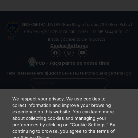
SEDE CENTRAL DA LBV | Rua Sérgio Tomás, 740 | Bom Retiro |
São Paulo/SP CEP: 01131-010 | CNPJ – 33.915.604/0001-17 |
Instituição isenta de impostos
Cookie Settings
F
I
Y
a
n
o
c
s
u
PCD - Faça parte do nosso time
e
t
t
b
a
u
Tem interesse em ajudar?
Deixe seu telefone que a gente te liga.
o
g
b
o
r
e
k
a
m
We respect your privacy. We use cookies to
collect information and improve your browsing
experience on this website. You can learn more
Li e concordo que minhas informações serão
about collecting cookies and managing your
tratadas de acordo com o
Aviso de Privacidade
preferences by clicking on “Cookie Settings.” By
da LBV
continuing to browse, you agree to the terms of
ENVIAR
our Privacy Policy.