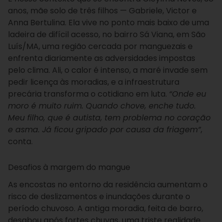
anos, mãe solo de três filhos — Gabriele, Victor e
Anna Bertulina. Ela vive no ponto mais baixo de uma
ladeira de difícil acesso, no bairro Sá Viana, em São
Luís/MA, uma região cercada por manguezais e
enfrenta diariamente as adversidades impostas
pelo clima. Ali, o calor é intenso, a maré invade sem
pedir licença às moradias, e a infraestrutura
precária transforma o cotidiano em luta.
“Onde eu
moro é muito ruim. Quando chove, enche tudo.
Meu filho, que é autista, tem problema no coração
e asma. Já ficou gripado por causa da friagem”
,
conta.
Desafios à margem do mangue
As encostas no entorno da residência aumentam o
risco de deslizamentos e inundações durante o
período chuvoso. A antiga moradia, feita de barro,
desabou após fortes chuvas, uma triste realidade