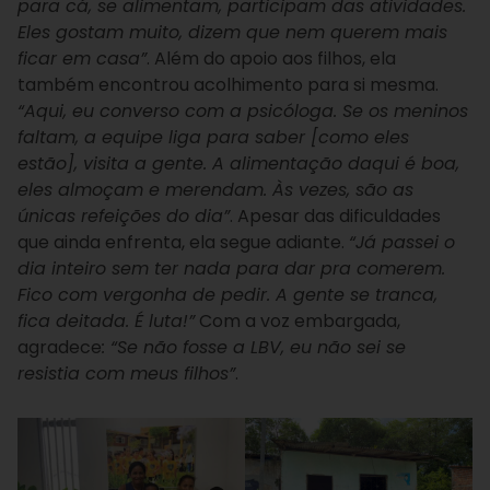
para cá, se alimentam, participam das atividades.
Eles gostam muito, dizem que nem querem mais
ficar em casa”
. Além do apoio aos filhos, ela
também encontrou acolhimento para si mesma.
“Aqui, eu converso com a psicóloga. Se os meninos
faltam, a equipe liga para saber [como eles
estão], visita a gente. A alimentação daqui é boa,
eles almoçam e merendam. Às vezes, são as
únicas refeições do dia”
. Apesar das dificuldades
que ainda enfrenta, ela segue adiante.
“Já passei o
dia inteiro sem ter nada para dar pra comerem.
Fico com vergonha de pedir. A gente se tranca,
fica deitada. É luta!”
Com a voz embargada,
agradece
: “Se não fosse a LBV, eu não sei se
resistia com meus filhos”
.