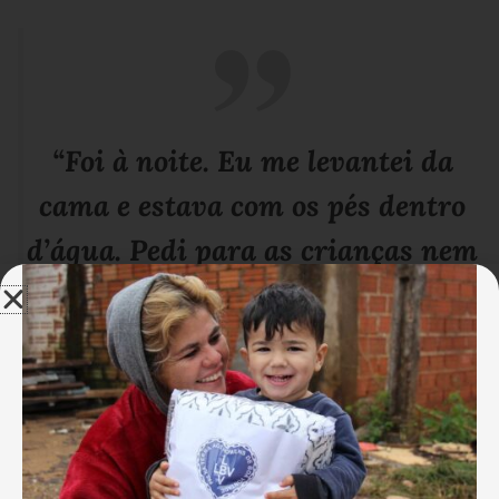
“Foi à noite. Eu me levantei da
cama e estava com os pés dentro
d’água. Pedi para as crianças nem
se moverem”
.
Cleylma Neves
Mãe de 2 crianças atendidas pela
LBV em São Luís/MA