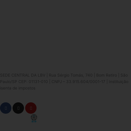
SEDE CENTRAL DA LBV | Rua Sérgio Tomás, 740 | Bom Retiro | São
Paulo/SP CEP: 01131-010 | CNPJ – 33.915.604/0001-17 | Instituição
isenta de impostos
Cookie Settings
F
I
Y
a
n
o
c
s
u
e
t
t
PCD - Faça parte do nosso time
b
a
u
o
g
b