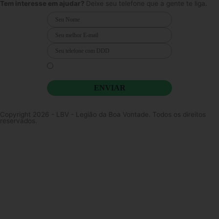
o
r
e
Tem interesse em ajudar?
Deixe seu telefone que a gente te liga.
k
a
m
Li e concordo que minhas informações serão tratadas de
acordo com o
Aviso de Privacidade
da LBV
ENVIAR
Copyright 2026 - LBV - Legião da Boa Vontade. Todos os direitos
reservados.