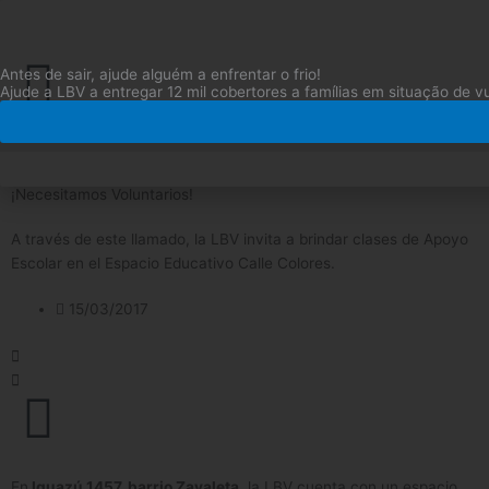
Ir
para
o
Antes de sair, ajude alguém a enfrentar o frio!
conteúdo
Ajude a LBV a entregar 12 mil cobertores a famílias em situação de vu
¡Necesitamos Voluntarios!
A través de este llamado, la LBV invita a brindar clases de Apoyo
Escolar en el Espacio Educativo Calle Colores.
15/03/2017
En
Iguazú 1457, barrio Zavaleta
, la LBV cuenta con un espacio