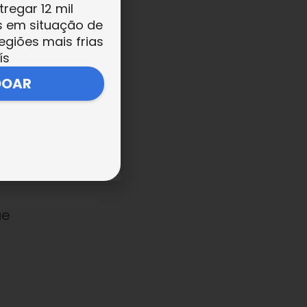
tregar 12 mil
s em situação de
egiões mais frias
ís
DOAR
ue