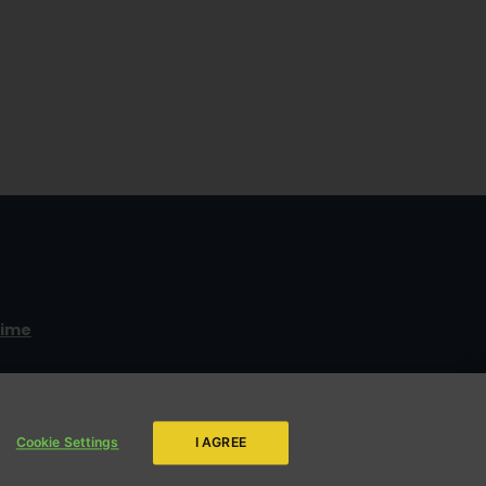
time
ENVIAR
da LBV
Cookie Settings
I AGREE