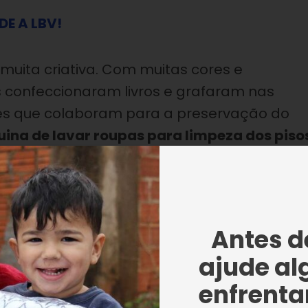
DE A LBV!
muita criativa. Com muitas cores e
es confeccionaram livros e grafaram nas
des que colaboram para a preservação do
ina de lavar roupas para limpeza dos piso
r os dentes,
instalar redutor de
ulação
, entre outras dicas.
Antes de
ajude al
os livros que confeccionaram durante a Oficina de
enfrentar
ndial do Meio Ambiente.