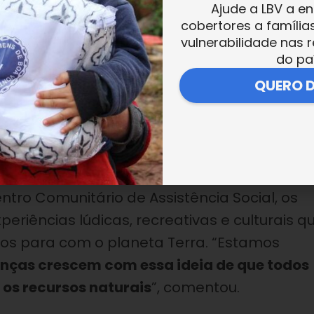
Ajude a LBV a en
cobertores a família
obrevivência. Por isso, a gente tem que
vulnerabilidade nas r
do pa
ade dela. Cinco minutos no banho são
ta Terra inteiro”, explica Sofia, de 6 anos.
QUERO 
nais em Santos, SP
a que atividades como essa são realizadas
ntro Comunitário de Assistência Social, os
periências lúdicas, recreativas e culturais q
os para com o planeta Terra. “Estamos
anças crescem com essa ideia de que todos
 os recursos naturais
”, comentou
.