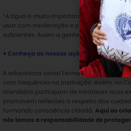
“A água é muito importante para a nossa s
usar com moderação e preservar a qualid
suficientes. Assim a gente vai ajudar o plane
+
Conheça as nossas ações socioeducacio
A educadora social Fernanda Orsini explic
com frequência na Instituição. Assim, no Ce
atendidos participam de iniciativas ricas ex
promovem reflexões a respeito dos cuidad
formando consciência cidadã.
Aqui as cri
nós temos a responsabilidade de proteger