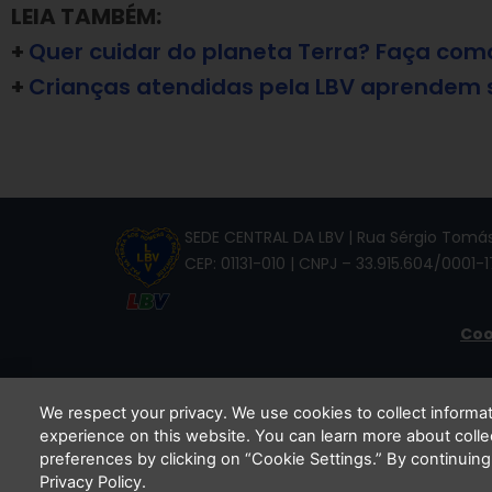
LEIA TAMBÉM:
+
Quer cuidar do planeta Terra? Faça como
+
Crianças atendidas pela LBV aprendem 
SEDE CENTRAL DA LBV | Rua Sérgio Tomás,
CEP: 01131-010 | CNPJ – 33.915.604/0001-1
Coo
We respect your privacy. We use cookies to collect inform
experience on this website. You can learn more about coll
Li e
preferences by clicking on “Cookie Settings.” By continuing
Privacy Policy.