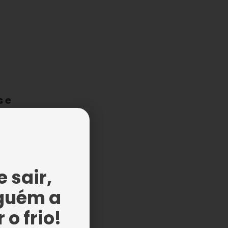
s e
 sair,
guém a
 o frio!