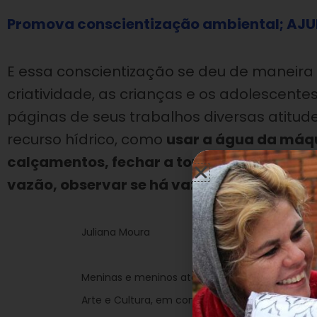
Promova conscientização ambiental; AJU
E essa conscientização se deu de maneira 
criatividade, as crianças e os adolescent
páginas de seus trabalhos diversas atitu
recurso hídrico, como
usar a água da máqu
calçamentos, fechar a torneira ao escova
vazão,
observar se há vazamentos na tub
Juliana Moura
Meninas e meninos atendidos pela LBV exibem 
Arte e Cultura, em comemoração à Semana Mu