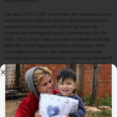
cura em até 95%.
Dos dias 13 a 17, a LBV promoveu, em parceria com a
Secretaria de Saúde do Recife, ações educativas e
preventivas, incluindo um mutirão gratuito de
exames de mamografia para mulheres de 50 a 69
anos. “Estou muito feliz pela oportunidade facilitada
pela LBV, já tive alguns nódulos e foi tratado, mais
fazia alguns anos que não realizava o exame de
mamografia como prevenção. Tenho uma filha de 10
anos, preciso cuidar de minha saúde para criá-la”,
disse a senhora Lea Ferreira, de 50 anos.
+ Faça a sua DOAÇÃO e ajude a LBV a
proporcionar melhor qualidade de vida às
mulheres!
A coordenadora das Políticas de Saúde da Mulher,
da Secretaria de Saúde do Recife, Ana Karla Mattos,