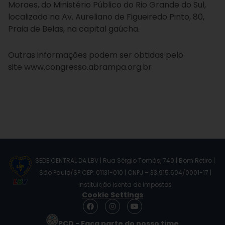
Moraes, do Ministério Público do Rio Grande do Sul,
localizado na Av. Aureliano de Figueiredo Pinto, 80,
Praia de Belas, na capital gaúcha.
Outras informações podem ser obtidas pelo
site www.congresso.abrampa.org.br
SEDE CENTRAL DA LBV | Rua Sérgio Tomás, 740 | Bom Retiro |
São Paulo/SP CEP: 01131-010 | CNPJ – 33.915.604/0001-17 |
Instituição isenta de impostos
Cookie Settings
F
I
Y
a
n
o
c
s
u
PCD - Faça parte do nosso time