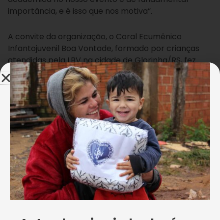
importância, e é isso que nos motiva”.
A convite da organização, o Coral Ecumênico
Infantojuvenil Boa Vontade, formado por crianças
atendidas pela LBV na cidade de Glorinha/RS, fez
uma belíssima apresentação nesta quarta-feira, 25,
interpretando canções sobre os cuidados com a
Natureza, passando uma mensagem fraterna sobre
a preservação da vida na Terra.
Tuane Moreira
Coral Ecumênico Infantojuvenil Boa Vontade, da LBV.
“Foi um dos melhores momentos da abertura do
Congresso [a apresentação das crianças da LBV],
não apenas pelas canções e pelas letras das
canções. A empolgação das crianças foi o ponto